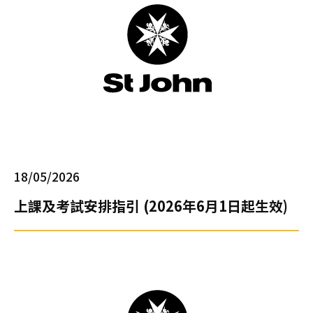
26/
03/
李
國
棟
醫
生
履
新
香
18/05/2026
港
上課及考試安排指引 (2026年6月1日起生效)
聖
約
翰
救
護
機