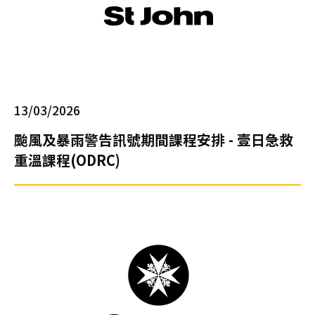
礎
證
書
課
程
招
13/03/2026
募
中
颱風及暴雨警告訊號期間課程安排 - 壹日急救
18/
重溫課程(ODRC)
上
課
及
考
試
安
排
指