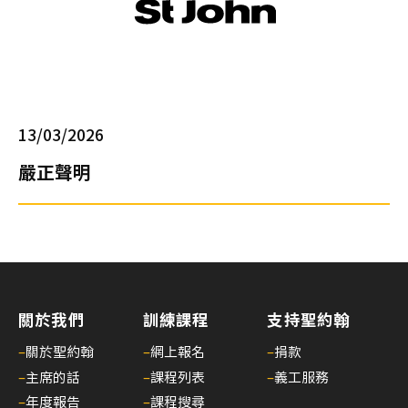
引
(20
年6
月1
日
起
13/03/2026
生
嚴正聲明
效)
14/
課
程
費
用
調
關於我們
訓練課程
支持聖約翰
整
–
關於聖約翰
–
網上報名
–
捐款
(20
–
主席的話
–
課程列表
–
義工服務
年
–
年度報告
–
課程搜尋