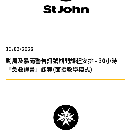
護
生
命
—
醫
護
13/03/2026
支
援
颱風及暴雨警告訊號期間課程安排 - 30小時
人
「急救證書」課程(面授教學模式)
員
(臨
床
病
人
服
務)
基