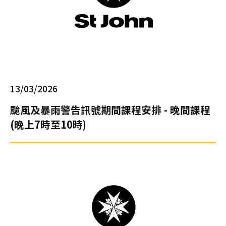
心
電
圖
進
階
課
程
13/03/2026
02/
颱風及暴雨警告訊號期間課程安排 - 晚間課程
【
(晚上7時至10時)
一
種
滿
足
感
來
自
守