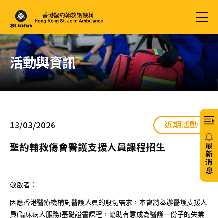
活動與資訊
近期活動
13/03/2026
聖約翰救傷會醫護支援人員課程招生
最
新
消
息
敬啟者：
20/
因應香港醫療機構對醫護人員的殷切需求，本會將舉辦醫護支援人
員(臨床病人服務)基礎證書課程，協助有意成為醫護一份子的失業