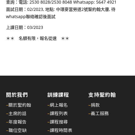
查詢：電話: 2530 8028/2530 8048 Whatsapp: 5647 4921
面試日期：02/2023, 地點: 中環麥當勞道2號聖約翰大廔, 待
whatsapp聯絡確認後面試
上課日期：03/2023
＊＊ 名額有限，報名從速 ＊＊
關於我們
訓練課程
支持聖約翰
–
關於聖約翰
–
網上報名
–
捐款
–
主席的話
–
課程列表
–
義工服務
–
年度報告
–
課程搜尋
–
職位空缺
–
課程時間表