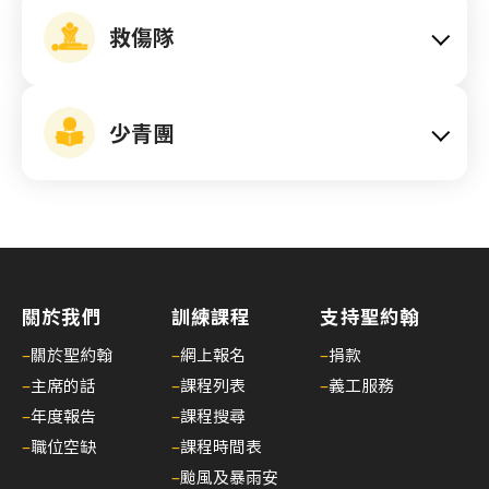
小
救傷隊
時
心
肺
少青團
復
甦
法
及
去
顫
法
關於我們
訓練課程
支持聖約翰
課
–
關於聖約翰
–
網上報名
–
捐款
程
–
主席的話
–
課程列表
–
義工服務
證
書
–
年度報告
–
課程搜尋
課
–
職位空缺
–
課程時間表
程
–
颱風及暴雨安