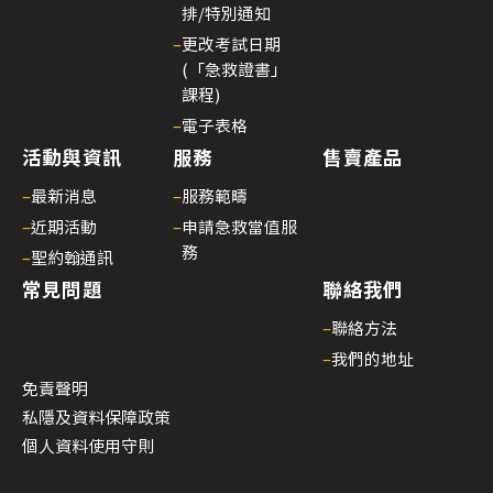
26/
排/特別通知
03/
–
更改考試日期
(「急救證書」
李
課程)
國
–
電子表格
棟
活動與資訊
服務
售賣產品
醫
生
–
最新消息
–
服務範疇
履
–
近期活動
–
申請急救當值服
新
務
–
聖約翰通訊
香
常見問題
聯絡我們
港
–
聯絡方法
聖
–
我們的地址
約
免責聲明
翰
私隱及資料保障政策
救
個人資料使用守則
護
機