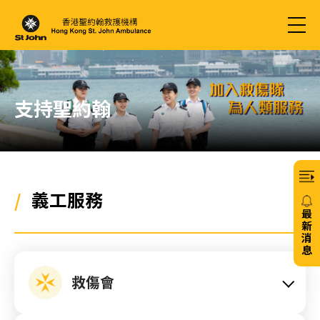
支持聖約翰
/
義工服務
最
新
消
息
20/
救傷會
免
費6