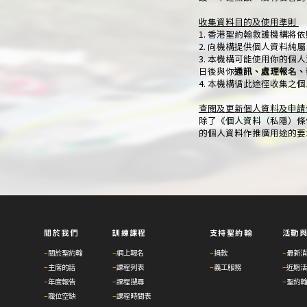
收集資料目的及使用準則
1. 香港聖約翰救護機構
2. 向機構提供個人資料
3. 本機構可能使用你的個
日後與你
通訊、處理報名、
4. 本機構循此途徑收集
查閱及更新個人資料及申請
除了《個人資料（私隱）條
的個人資料作推廣用途的要
關於我們
訓練課程
支持聖約翰
活動
–
關於聖約翰
–
網上報名
–
捐款
–
最新消
–
主席的話
–
課程列表
–
義工服務
–
近期活
–
年度報告
–
課程搜尋
–
聖約翰
–
職位空缺
–
課程時間表