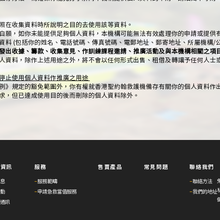
將依照在收集資料時所說明之目的去使用該等資料。
純屬自願，如你未能提供足夠個人資料，本機構可能無法有效處理你的申請或提供
人資料 (包括你的姓名、電話號碼、傳真號碼、電郵地址、郵寄地址、所屬機構/
發出收據、籌款、收集意見、作訓練課程邀請、推廣活動及與本機構相關之項
之個人資料，除作上述用途之外，將不會以任何形式出售、租借及轉讓予任何人士
停止使用個人資料作推廣之用途
例》規定的豁免範圍外，你有權就香港聖約翰救護機備存有關你的個人資料作
求，但已達成使用目的後而刪除的個人資料除外。
與資訊
服務
售賣產品
常見問題
聯絡我們
息
–
服務範疇
–
聯絡方法
動
–
申請急救當值服務
–
我們的地址
通訊