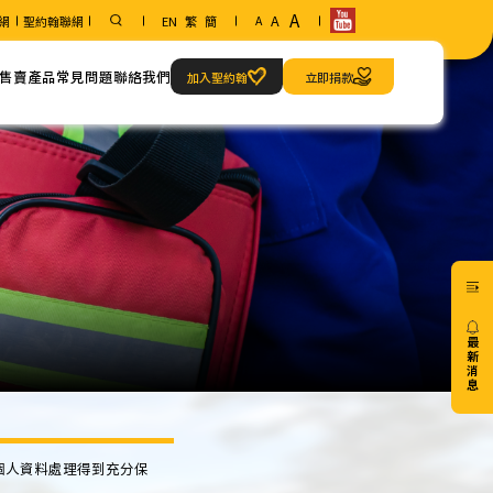
A
A
網
聖約翰聯網
EN
繁
簡
A
售賣產品
常見問題
聯絡我們
加入聖約翰
立即捐款
範疇
聯絡方法
急救當值服務
我們的地址
最
新
消
息
20/07
個人資料處理得到充分保
。