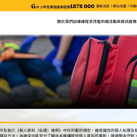
最新消息
網站地圖
內聯
24 小時免費救護車服務
關於我們
訓練課程
支持聖約翰
活動與資訊
服務
關於聖約翰
網上報名
捐款
最新消息
服務
主席的話
課程列表
義工服務
近期活動
申請
年度報告
課程搜尋
聖約翰通訊
職位空缺
課程時間表
颱風及暴雨安排/特別通知
更改考試日期 (「急救證書」課程)
電子表格
守及執行《個人資料（私隱）條例》中所列載的規定，確保儲存的個人私隱及
儲存方法。為確保你能充分了解向本機構提供個人資料的準則，請細閱本守則