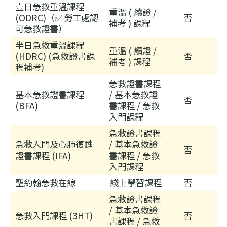
構
壹日急救重溫課程
認可急救證書)
重溫 ( 續證 /
(ODRC)（✅ 勞工處認
否
理
補考 ) 課程
可急救證書）
事
半日急救重溫課程
會
重溫 ( 續證 /
(HDRC) (急救證書課
否
主
補考 ) 課程
程補考)
席
急救證書課程
30/
基本急救證書課程
/ 基本急救證
否
家
(BFA)
書課程 / 急救
居
入門課程
護
急救證書課程
理
急救入門及心肺復甦
/ 基本急救證
否
20
證書課程 (IFA)
書課程 / 急救
(核
入門課程
心
聖約翰急救在線
綫上學習課程
否
課
急救證書課程
程)
/ 基本急救證
急救入門課程 (3HT)
否
30/
書課程 / 急救