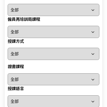
小
時
心
僱員再培訓局課程
肺
復
甦
授課方式
法
及
去
顫
法
證書課程
課
程
證
授課語言
書
課
程