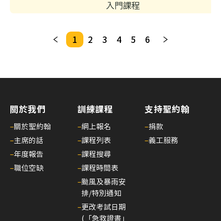
入門課程
心
電
圖
1
2
3
4
5
6
進
階
課
程
02/
關於我們
訓練課程
支持聖約翰
【
一
–
關於聖約翰
–
網上報名
–
捐款
種
–
主席的話
–
課程列表
–
義工服務
滿
–
年度報告
–
課程搜尋
足
–
職位空缺
–
課程時間表
感
–
颱風及暴雨安
來
排/特別通知
自
–
更改考試日期
守
(「急救證書」