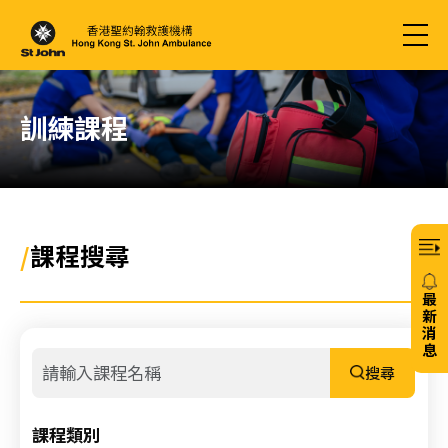
訓練課程
/
課程搜尋
最
新
消
息
搜尋
20/
免
課程類別
費6