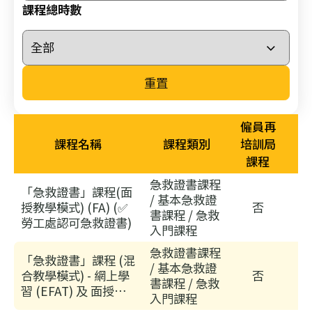
26/
課程總時數
03/
李
國
重置
棟
醫
生
僱員再
履
課程名稱
課程類別
培訓局
新
課程
香
急救證書課程
「急救證書」課程(面
港
/ 基本急救證
授教學模式) (FA) (✅
否
聖
書課程 / 急救
勞工處認可急救證書)
約
入門課程
翰
急救證書課程
「急救證書」課程 (混
救
/ 基本急救證
合教學模式) - 網上學
否
書課程 / 急救
護
習 (EFAT) 及 面授實
入門課程
機
習 (EFAP) (✅ 勞工處