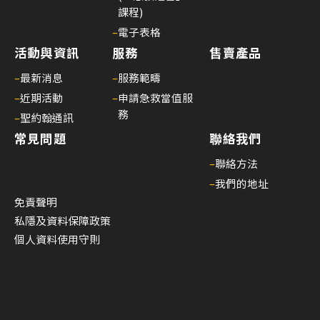
護
課程)
生
–
電子表格
命
活動與資訊
服務
售賣產品
—
–
最新消息
–
服務範疇
醫
–
近期活動
–
申請急救當值服
護
務
–
聖約翰通訊
支
常見問題
聯絡我們
援
人
–
聯絡方法
員
–
我們的地址
(臨
免責聲明
床
私隱及資料保障政策
病
個人資料使用守則
人
服
務)
基