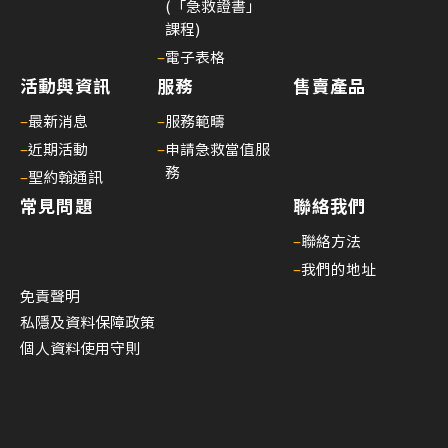
(「急救證書」
心
課程)
電
–
電子表格
圖
活動與資訊
服務
售賣產品
進
階
–
最新消息
–
服務範疇
課
–
近期活動
–
申請急救當值服
程
務
–
聖約翰通訊
02/
常見問題
聯絡我們
【
–
聯絡方法
一
–
我們的地址
種
免責聲明
滿
私隱及資料保障政策
足
個人資料使用守則
感
來
自
守