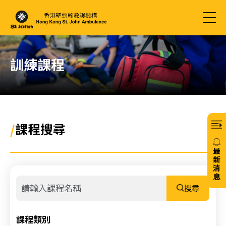
訓練課程
/
課程搜尋
最
新
消
息
搜尋
20/
免
課程類別
費6