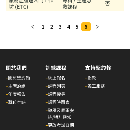
癲癇症護理入門工作
專科 / 主題急
構
否
坊 (ETC)
救課程
理
事
會
1
2
3
4
5
6
主
席
30/
家
居
關於我們
訓練課程
支持聖約翰
護
–
關於聖約翰
–
網上報名
–
捐款
理
–
主席的話
–
課程列表
–
義工服務
20
–
年度報告
–
課程搜尋
(核
–
職位空缺
–
課程時間表
心
課
–
颱風及暴雨安
排/特別通知
程)
–
更改考試日期
30/