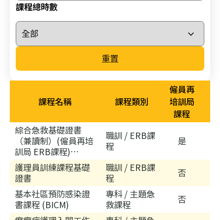
26/
課程總時數
03/
李
國
重置
棟
醫
生
僱員再
履
課程名稱
課程類別
培訓局
新
課程
香
綜合急救基礎證書
職訓 / ERB課
港
（兼讀制）(僱員再培
是
程
聖
訓局 ERB課程)
約
(SA001HS)
護理員訓練課程基礎
職訓 / ERB課
否
翰
證書
程
救
基本社區預防感染證
專科 / 主題急
否
護
書課程 (BICM)
救課程
機