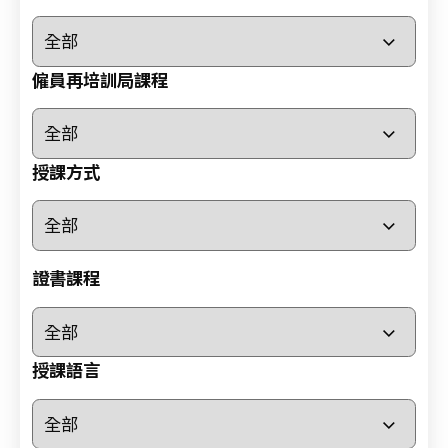
小
時
心
僱員再培訓局課程
肺
復
甦
授課方式
法
及
去
顫
法
證書課程
課
程
證
授課語言
書
課
程