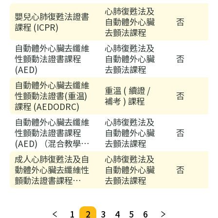
構
心肺復甦法及
嬰兒心肺復甦法證書
理
自動體外心臟
否
課程 (ICPR)
事
去顫法課程
會
自動體外心臟去纖維
心肺復甦法及
主
性顫動法證書課程
自動體外心臟
否
席
(AED)
去顫法課程
30/
自動體外心臟去纖維
重溫 ( 續證 /
性顫動法證書(重温)
否
家
補考 ) 課程
課程 (AEDODRC)
居
護
自動體外心臟去纖維
心肺復甦法及
性顫動法證書課程
自動體外心臟
否
理
(AED) （混合教學模
去顫法課程
20
式) - 網上學習
成人心肺復甦法及自
心肺復甦法及
(核
(EAEDT)及（面授實
動體外心臟去纖維性
自動體外心臟
否
心
習）(EAEDP)
顫動法證書課程
去顫法課程
課
(CPRAED)
程)
30/
1
2
3
4
5
6