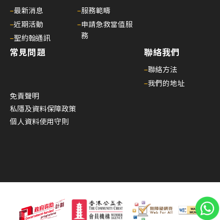
護
–
最新消息
–
服務範疇
生
–
近期活動
–
申請急救當值服
命
務
–
聖約翰通訊
—
常見問題
聯絡我們
醫
–
聯絡方法
護
支
–
我們的地址
援
免責聲明
人
私隱及資料保障政策
員
個人資料使用守則
(臨
床
病
人
服
務)
基