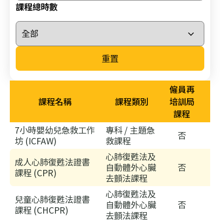
26/
課程總時數
03/
李
國
重置
棟
醫
生
僱員再
履
課程名稱
課程類別
培訓局
新
課程
香
7小時嬰幼兒急救工作
專科 / 主題急
否
港
坊 (ICFAW)
救課程
聖
心肺復甦法及
約
成人心肺復甦法證書
自動體外心臟
否
課程 (CPR)
翰
去顫法課程
救
心肺復甦法及
兒童心肺復甦法證書
護
自動體外心臟
否
課程 (CHCPR)
機
去顫法課程