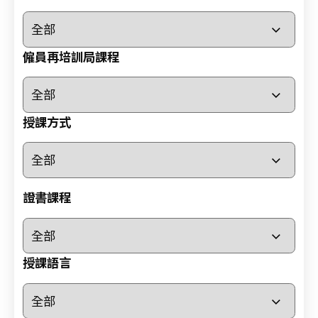
小
時
心
僱員再培訓局課程
肺
復
甦
授課方式
法
及
去
顫
法
證書課程
課
程
證
授課語言
書
課
程