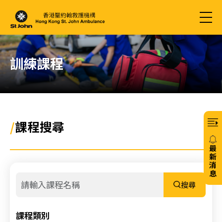
訓練課程
/
課程搜尋
最
新
消
息
搜尋
20/
免
課程類別
費6