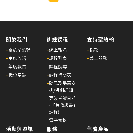
心
電
圖
進
階
關於我們
訓練課程
支持聖約翰
課
–
關於聖約翰
–
網上報名
–
捐款
程
–
主席的話
–
課程列表
–
義工服務
02/
–
年度報告
–
課程搜尋
【
–
職位空缺
–
課程時間表
一
種
–
颱風及暴雨安
排/特別通知
滿
足
–
更改考試日期
(「急救證書」
感
課程)
來
–
電子表格
自
活動與資訊
服務
售賣產品
守