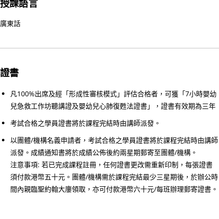
授課語言
心
電
廣東話
圖
進
階
課
證書
程
凡100%出席及經「形成性審核模式」評估合格者，可獲「7小時嬰幼
02/
兒急救工作坊聽講證及嬰幼兒心肺復甦法證書」，證書有效期為三年
【
一
考試合格之學員證書將於課程完結時由講師派發。
種
以團體/機構名義申請者，考試合格之學員證書將於課程完結時由講師
滿
派發。成績通知書將於成績公佈後約兩星期郵寄至團體/機構。
足
注意事項: 若已完成課程註冊，任何證書更改需重新印制，每張證書
感
須付款港幣五十元。團體/機構需於課程完結最少三星期後，於辦公時
來
間內親臨聖約翰大廔領取，亦可付款港幣六十元/每班辦理郵寄證書。
自
守