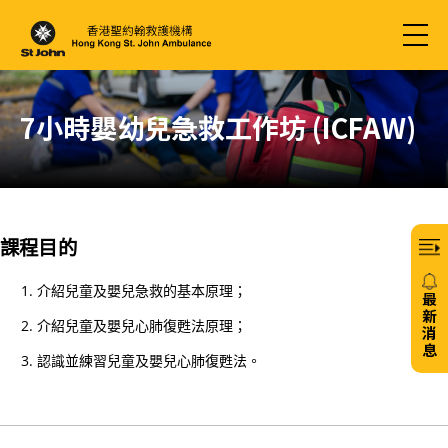
7小時嬰幼兒急救工作坊 (ICFAW)
課程目的
介紹兒童及嬰兒急救的基本原理；
最
新
介紹兒童及嬰兒心肺復甦法原理；
消
息
認識並練習兒童及嬰兒心肺復甦法。
20/
免
費6