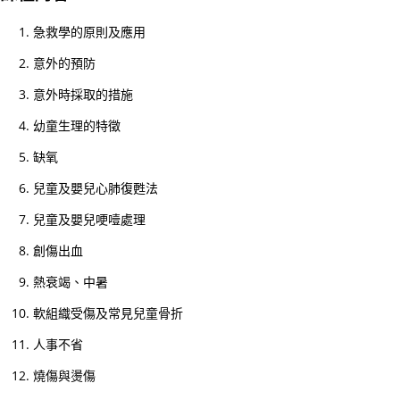
26/
急救學的原則及應用
03/
李
意外的預防
國
意外時採取的措施
棟
幼童生理的特徵
醫
生
缺氧
履
兒童及嬰兒心肺復甦法
新
兒童及嬰兒哽噎處理
香
港
創傷出血
聖
熱衰竭、中暑
約
軟組織受傷及常見兒童骨折
翰
救
人事不省
護
燒傷與燙傷
機