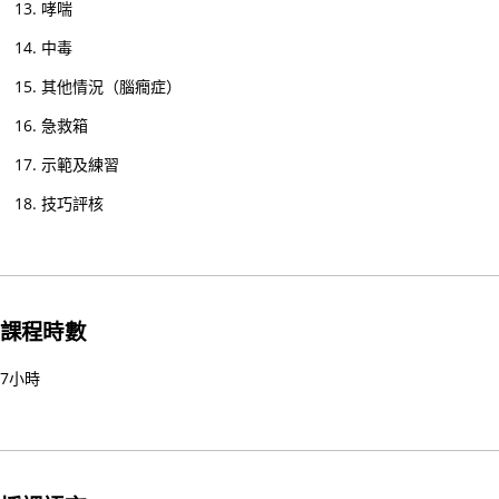
哮喘
構
理
中毒
事
其他情況（腦癇症）
會
主
急救箱
席
示範及練習
30/
技巧評核
家
居
護
理
課程時數
20
(核
7小時
心
課
程)
30/