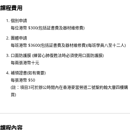
小
課程費用
時
心
個別申請
肺
每位港幣 $300(包括証書費及器材維修費)
復
團體申請
甦
每班港幣 $3600(包括証書費及器材維修費)(每班學員八至十二人)
法
口面防護膜 (練習心肺復甦法時必須使用口面防護膜)
及
每兩張港幣十元
去
顫
補領證書(如有需要)
法
每張港幣 $50
(註：項目3可於辦公時間內在香港麥當勞道二號聖約翰大廔四樓購
課
買)
程
證
書
課
程
課程內容