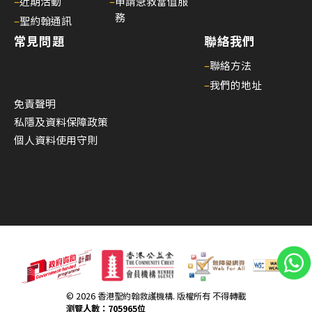
–
近期活動
–
申請急救當值服
礎
務
–
聖約翰通訊
證
常見問題
聯絡我們
書
課
–
聯絡方法
程
–
我們的地址
招
免責聲明
募
私隱及資料保障政策
中
個人資料使用守則
18/
上
課
及
考
試
安
排
指
© 2026 香港聖約翰救護機構. 版權所有 不得轉載
瀏覽人數：705965位