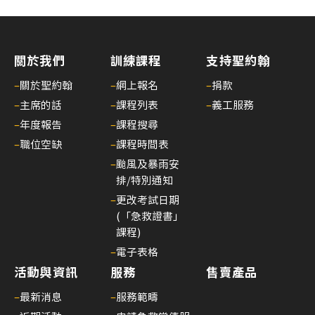
護
生
命
關於我們
訓練課程
支持聖約翰
—
醫
–
關於聖約翰
–
網上報名
–
捐款
護
–
主席的話
–
課程列表
–
義工服務
支
–
年度報告
–
課程搜尋
援
–
職位空缺
–
課程時間表
人
–
颱風及暴雨安
員
排/特別通知
(臨
–
更改考試日期
床
(「急救證書」
病
課程)
人
–
電子表格
服
活動與資訊
服務
售賣產品
務)
–
最新消息
–
服務範疇
基