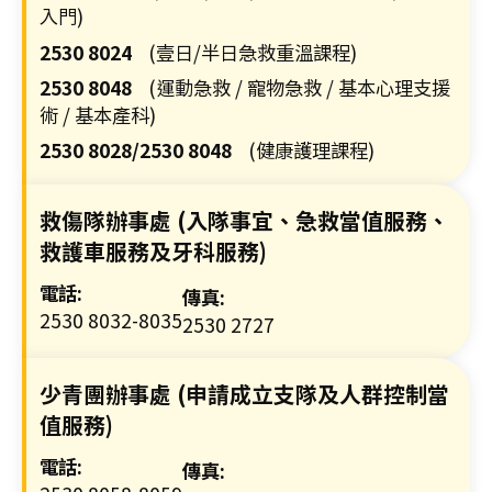
構
入門)
理
2530 8024
(壹日/半日急救重溫課程)
事
2530 8048
(運動急救 / 寵物急救 / 基本心理支援
會
術 / 基本產科)
主
2530 8028/2530 8048
(健康護理課程)
席
30/
家
救傷隊辦事處 (入隊事宜、急救當值服務、
居
救護車服務及牙科服務)
護
電話:
傳真:
理
2530 8032-8035
2530 2727
20
(核
心
少青團辦事處 (申請成立支隊及人群控制當
課
值服務)
程)
電話:
傳真:
30/