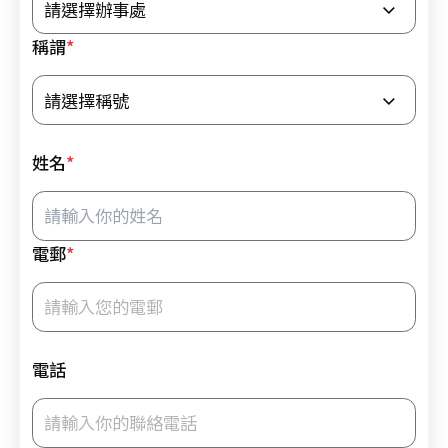
護
生
稱謂
*
命
—
醫
護
姓名
*
支
援
人
員
電郵
*
(臨
床
病
人
電話
服
務)
基