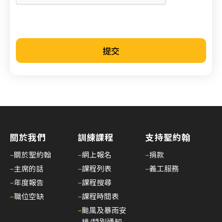
引
(20
年6
月1
提交
日
起
生
效)
14/
課
程
關於我們
訓練課程
支持聖約翰
費
–
關於聖約翰
–
網上報名
–
捐款
用
–
主席的話
–
課程列表
–
義工服務
調
–
年度報告
–
課程搜尋
整
–
職位空缺
–
課程時間表
(20
–
颱風及暴雨安
年
排/特別通知