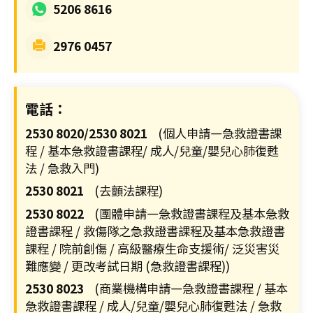
26/
5206 8616
03/
2976 0457
李
國
棟
醫
電話：
生
2530 8020/2530 8021
(個人申請—急救證書課
履
程 / 基本急救證書課程/ 成人/兒童/嬰兒心肺復甦
新
法 / 急救入門)
香
2530 8021
(去顫法課程)
港
聖
2530 8022
(團體申請—急救證書課程及基本急救
約
證書課程 / 救傷隊之急救證書課程及基本急救證書
翰
課程 / 院前創傷 / 高級醫療生命支援術/ 泛災害災
難應變 / 更改考試日期 (急救證書課程))
救
護
2530 8023
(商業機構申請—急救證書課程 / 基本
機
急救證書課程 / 成人/兒童/嬰兒心肺復甦法 / 急救