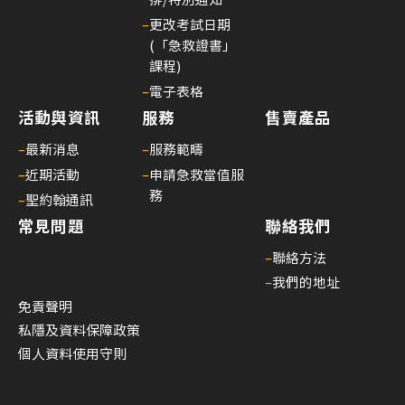
6
–
更改考試日期
月
(「急救證書」
1
課程)
日
–
電子表格
起
活動與資訊
服務
售賣產品
生
效)
–
最新消息
–
服務範疇
25/
–
近期活動
–
申請急救當值服
務
聖
–
聖約翰通訊
約
常見問題
聯絡我們
翰
–
聯絡方法
通
–
我們的地址
訊
免責聲明
第
私隱及資料保障政策
二
個人資料使用守則
十
六