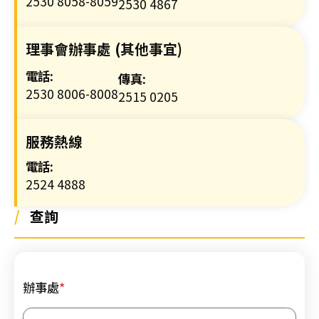
2530 8058-8059
2530 4867
心
電
理事會辦事處 (其他事宜)
圖
進
電話:
傳真:
階
2530 8006-8008
2515 0205
課
程
服務熱線
02/
【
電話:
一
2524 4888
種
/
查詢
滿
足
感
來
辦事處
*
自
守