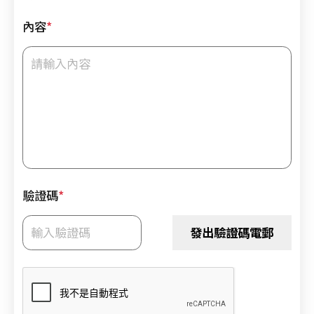
礎
證
內容
*
書
課
程
招
募
中
18/
上
課
驗證碼
*
及
考
發出驗證碼電郵
試
安
排
指