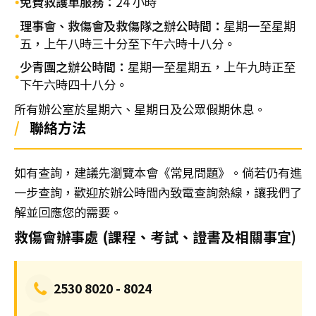
•
免費救護車服務：
24 小時
小
理事會、救傷會及救傷隊之辦公時間：
星期一至星期
時
•
五，上午八時三十分至下午六時十八分
。
心
少青團之辦公時間：
星期一至星期五，上午九時正至
肺
•
下午六時四十八分
復
。
甦
所有辦公室於星期六、星期日及公眾假期休息。
法
/
聯絡方法
及
去
如有查詢，建議先瀏覽本會《常見問題》
。
倘若仍有進
顫
一步查詢，歡迎於辦公時間內致電查詢熱線，讓我們了
法
解並回應您的需要。
課
程
救傷會辦事處 (課程、考試、證書及相關事宜)
證
書
課
2530 8020 - 8024
程