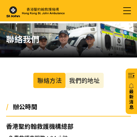
聯絡我們
聯絡方法
我們的地址
最
新
消
/
辦公時間
息
20/
香港聖約翰救護機構總部
免
費6