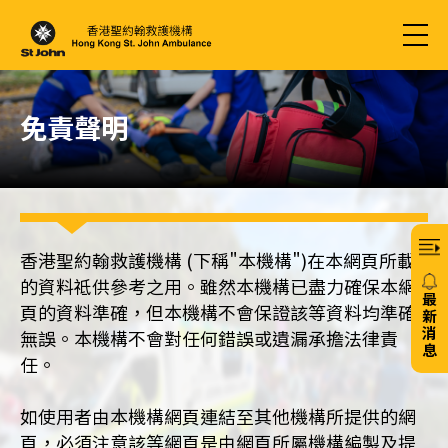
免責聲明
香港聖約翰救護機構 (下稱"本機構")在本網頁所載
的資料祗供參考之用。雖然本機構已盡力確保本網
最
頁的資料準確，但本機構不會保證該等資料均準確
新
消
無誤。本機構不會對任何錯誤或遺漏承擔法律責
息
任。
20/
如使用者由本機構網頁連結至其他機構所提供的網
頁，必須注意該等網頁是由網頁所屬機構編製及提