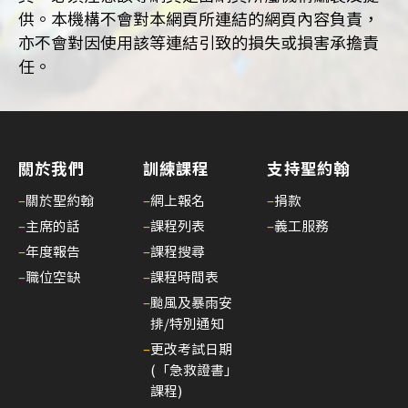
供。本機構不會對本網頁所連結的網頁內容負責，
亦不會對因使用該等連結引致的損失或損害承擔責
任。
關於我們
訓練課程
支持聖約翰
–
關於聖約翰
–
網上報名
–
捐款
–
主席的話
–
課程列表
–
義工服務
–
年度報告
–
課程搜尋
–
職位空缺
–
課程時間表
–
颱風及暴雨安
排/特別通知
–
更改考試日期
(「急救證書」
課程)