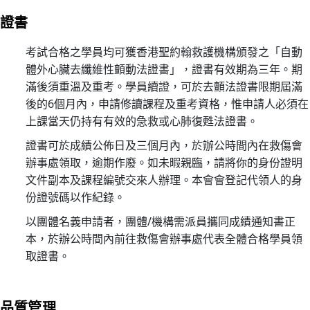
心
證書
電
圖
考試合格之學員均可獲香港聖約翰救護機構頒發之「自動
進
體外心臟去纖維性顫動法證書」，證書有效期為三年。期
階
滿後須重溫及重考。學員續證，可於去顫法證書限期屆滿
課
後的6個月內，申請修讀課程及重考資格，惟申請人必須在
程
上課當天仍持有有效的急救或心肺復甦法證書。
02/
證書可於成績公佈日及三個月內，於辦公時間內在救傷會
【
辦事處領取，逾期作廢。如未暇親臨，請將你的身份證明
一
文件副本及課程編號交來人辦理。本會會登記代領人的身
種
份證號碼以作紀錄。
滿
以團體名義申請者，團體/機構需派員攜同成績通知書正
足
本，於辦公時間內前往救傷會辦事處代表全體合格學員領
感
取證書。
來
自
守
品質管理