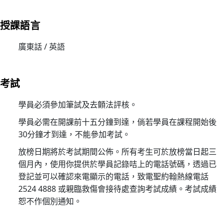
構
理
授課語言
事
會
廣東話 / 英語
主
席
考試
30/
家
學員必須參加筆試及去顫法評核。
居
學員必需在開課前十五分鐘到達，倘若學員在課程開始後
護
30分鐘才到達，不能參加考試。
理
20
放榜日期將於考試期間公佈。所有考生可於放榜當日起三
(核
個月內，使用你提供於學員記錄咭上的電話號碼，透過已
心
登記並可以確認來電顯示的電話，致電聖約翰熱線電話
課
2524 4888 或親臨救傷會接待處查詢考試成績。考試成績
程)
恕不作個別通知。
30/