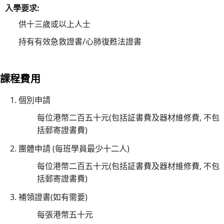
入學要求:
小
時
供十三歲或以上人士
心
持有有效急救證書/心肺復甦法證書
肺
復
甦
課程費用
法
及
個別申請
去
每位港幣二百五十元(包括証書費及器材維修費, 不包
顫
括郵寄證書費)
法
團體申請 (每班學員最少十二人)
課
程
每位港幣二百五十元(包括証書費及器材維修費, 不包
證
括郵寄證書費)
書
補領證書(如有需要)
課
每張港幣五十元
程