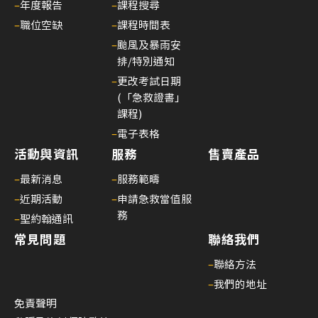
引
–
年度報告
–
課程搜尋
(20
–
職位空缺
–
課程時間表
年6
–
颱風及暴雨安
月1
排/特別通知
日
–
更改考試日期
起
(「急救證書」
課程)
生
效)
–
電子表格
活動與資訊
服務
售賣產品
14/
課
–
最新消息
–
服務範疇
程
–
近期活動
–
申請急救當值服
費
務
–
聖約翰通訊
用
常見問題
聯絡我們
調
–
聯絡方法
整
–
我們的地址
(20
年
免責聲明