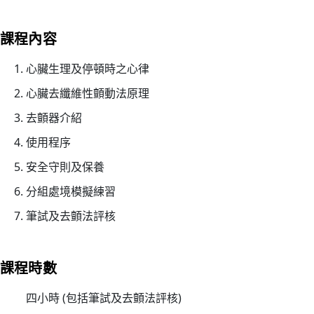
26/
03/
課程內容
李
國
心臟生理及停頓時之心律
棟
心臟去纖維性顫動法原理
醫
去顫器介紹
生
履
使用程序
新
安全守則及保養
香
分組處境模擬練習
港
聖
筆試及去顫法評核
約
翰
救
課程時數
護
四小時 (包括筆試及去顫法評核)
機