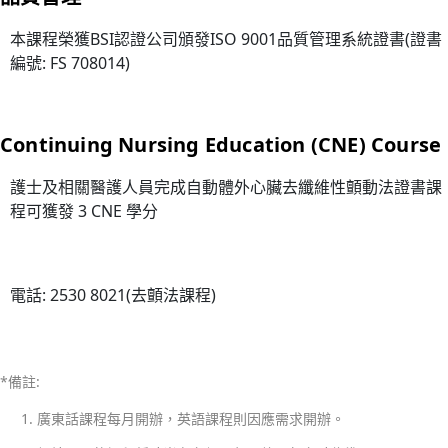
護
生
本課程榮獲BSI認證公司頒發ISO 9001品質管理系統證書(證書
編號: FS 708014)
命
—
醫
Continuing Nursing Education (CNE) Course
護
支
護士及相關醫護人員完成自動體外心臟去纖維性顫動法證書課
援
程可獲發 3 CNE 學分
人
員
(臨
電話: 2530 8021(去顫法課程)
床
病
人
服
*備註:
務)
廣東話課程每月開辦，英語課程則因應需求開辦。
基