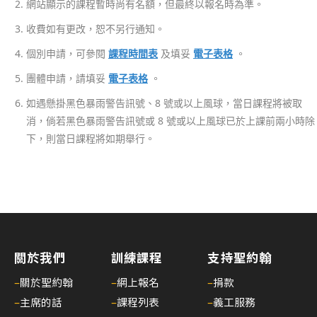
礎
網站顯示的課程暫時尚有名額，但最終以報名時為準。
證
收費如有更改，恕不另行通知。
書
個別申請，可參閱
課程時間表
及填妥
電子表格
。
課
程
團體申請，請填妥
電子表格
。
招
如遇懸掛黑色暴雨警告訊號、8 號或以上風球，當日課程將被取
募
消，倘若黑色暴雨警告訊號或 8 號或以上風球已於上課前兩小時除
中
下，則當日課程將如期舉行。
18/
上
課
及
考
試
關於我們
訓練課程
支持聖約翰
安
–
關於聖約翰
–
網上報名
–
捐款
排
–
主席的話
–
課程列表
–
義工服務
指