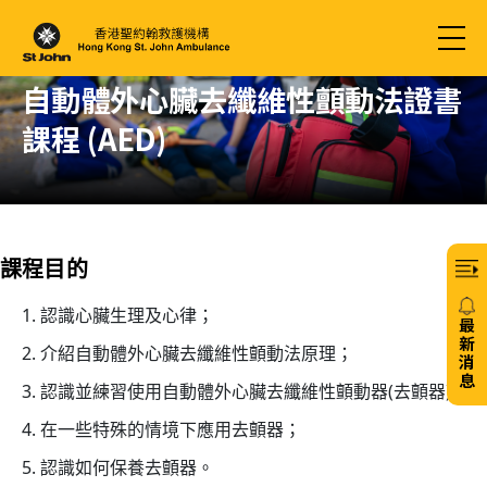
自動體外心臟去纖維性顫動法證書
課程 (AED)
課程目的
認識心臟生理及心律；
最
新
介紹自動體外心臟去纖維性顫動法原理；
消
息
認識並練習使用自動體外心臟去纖維性顫動器(去顫器)；
20/
在一些特殊的情境下應用去顫器；
免
認識如何保養去顫器。
費6