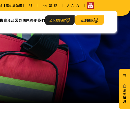
A
A
網
聖約翰聯網
EN
繁
簡
A
售賣產品
常見問題
聯絡我們
加入聖約翰
立即捐款
範疇
聯絡方法
急救當值服務
我們的地址
最
新
消
息
20/07
免費6
小時
心肺
復甦