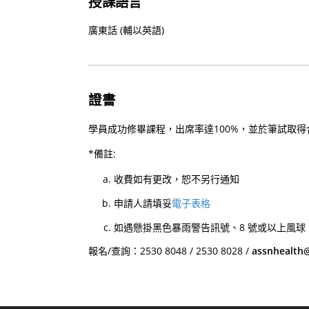
授課語言
廣東話 (輔以英語)
證書
學員成功修畢課程，出席率達100%，並於筆試取
*備註:
收費如有更改，恕不另行通知
申請人請填妥
電子表格
如遇懸掛黑色暴雨警告訊號、8 號或以上風球
報名/查詢：2530 8048 / 2530 8028 /
assnhealth@