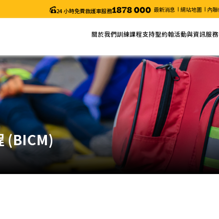
最新消息
網站地圖
內聯
24 小時免費救護車服務
關於我們
訓練課程
支持聖約翰
活動與資訊
服務
關於聖約翰
網上報名
捐款
最新消息
服務
主席的話
課程列表
義工服務
近期活動
申請
年度報告
課程搜尋
聖約翰通訊
職位空缺
課程時間表
颱風及暴雨安排/特別通知
更改考試日期 (「急救證書」課程)
電子表格
BICM)