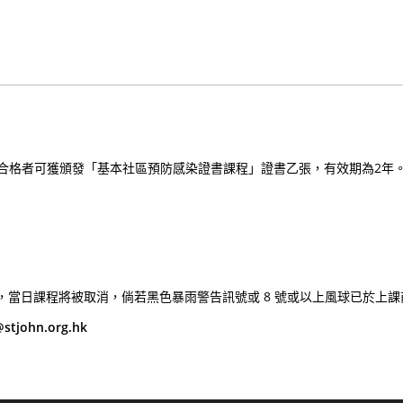
得合格者可獲頒發「基本社區預防感染證書課程」證書乙張，有效期為2年
，當日課程將被取消，倘若黑色暴雨警告訊號或 8 號或以上風球已於上
stjohn.org.hk