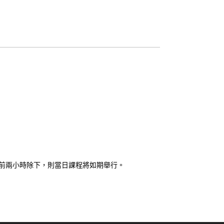
聖約
翰通
訊 第
二十
三期
。
課前兩小時除下，則當日課程將如期舉行。