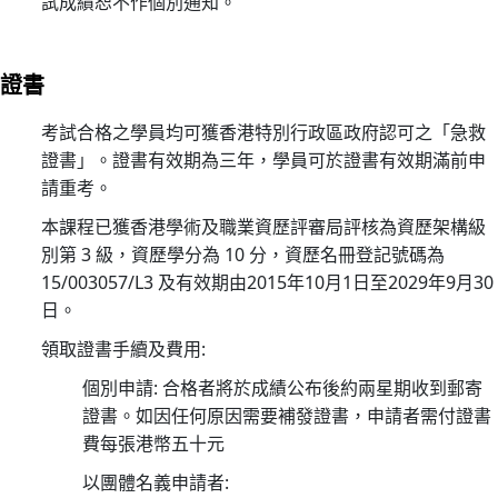
試成績恕不作個別通知。
礎
證
書
證書
課
程
考試合格之學員均可獲香港特別行政區政府認可之「急救
招
證書」。證書有效期為三年，學員可於證書有效期滿前申
募
請重考。
中
本課程已獲香港學術及職業資歷評審局評核為資歷架構級
18/
別第 3 級，資歷學分為 10 分，資歷名冊登記號碼為
上
15/003057/L3 及有效期由2015年10月1日至2029年9月30
課
日。
及
領取證書手續及費用:
考
個別申請: 合格者將於成績公布後約兩星期收到郵寄
試
證書。如因任何原因需要補發證書，申請者需付證書
安
費每張港幣五十元
排
指
以團體名義申請者: