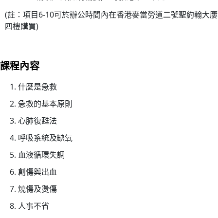
構
(註：項目6-10可於辦公時間內在香港麥當勞道二號聖約翰大廔
理
四樓購買)
事
會
主
課程內容
席
30/
什麼是急救
家
急救的基本原則
居
心肺復甦法
護
理
呼吸系統及缺氧
20
血液循環失調
(核
心
創傷與出血
課
燒傷及燙傷
程)
人事不省
30/