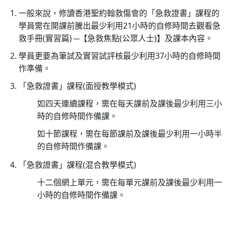
6
一般來說，修讀香港聖約翰救傷會的「急救證書」課程的
月
學員需在開課前騰出最少利用21小時的自修時間去觀看急
1
救手冊(實習篇) ─【急救焦點(公眾人士)】及課本內容。
日
起
學員更要為筆試及實習試評核最少利用37小時的自修時間
生
作準備。
效)
「急救證書」課程(面授教學模式)
25/
如四天連續課程，需在每天課前及課後最少利用三小
聖
時的自修時間作備課。
約
如十節課程，需在每節課前及課後最少利用一小時半
翰
的自修時間作備課。
通
訊
「急救證書」課程(混合教學模式)
第
十二個網上單元，需在每單元課前及課後最少利用一
二
小時的自修時間作備課。
十
六