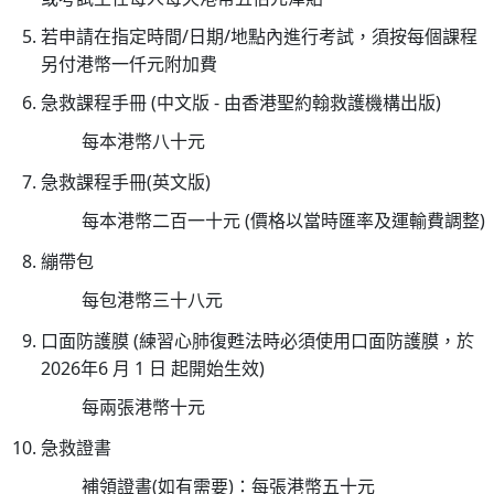
26/
若申請在指定時間/日期/地點內進行考試，須按每個課程
03/
另付港幣一仟元附加費
李
急救課程手冊 (中文版 - 由香港聖約翰救護機構出版)
國
棟
每本港幣八十元
醫
急救課程手冊(英文版)
生
履
每本港幣二百一十元 (價格以當時匯率及運輸費調整)
新
繃帶包
香
每包港幣三十八元
港
聖
口面防護膜 (練習心肺復甦法時必須使用口面防護膜，於
約
2026年6 月 1 日 起開始生效)
翰
每兩張港幣十元
救
護
急救證書
機
補領證書(如有需要)：每張港幣五十元