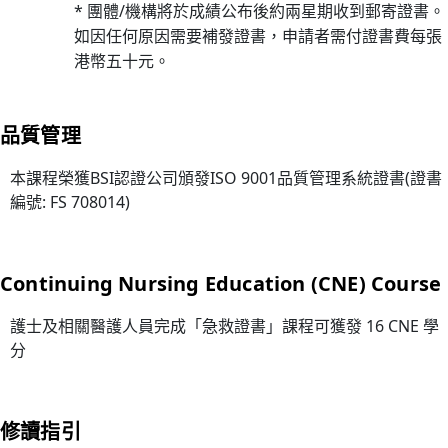
引
* 團體/機構將於成績公布後約兩星期收到郵寄證書。
(20
如因任何原因需要補發證書，申請者需付證書費每張
年6
港幣五十元。
月1
日
品質管理
起
生
本課程榮獲BSI認證公司頒發ISO 9001品質管理系統證書(證書
效)
編號: FS 708014)
14/
課
程
Continuing Nursing Education (CNE) Course
費
用
護士及相關醫護人員完成「急救證書」課程可獲發 16 CNE 學
調
分
整
(20
年
修讀指引