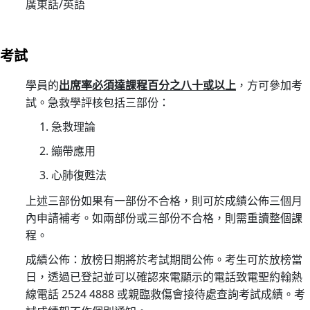
廣東話/英語
護
生
命
考試
—
醫
學員的
出席率必須達課程百分之八十或以上
，方可參加考
護
試。急救學評核包括三部份：
支
急救理論
援
繃帶應用
人
員
心肺復甦法
(臨
上述三部份如果有一部份不合格，則可於成績公佈三個月
床
內申請補考。如兩部份或三部份不合格，則需重讀整個課
病
程。
人
成績公佈：放榜日期將於考試期間公佈。考生可於放榜當
服
日，透過已登記並可以確認來電顯示的電話致電聖約翰熱
務)
線電話 2524 4888 或親臨救傷會接待處查詢考試成績。考
基