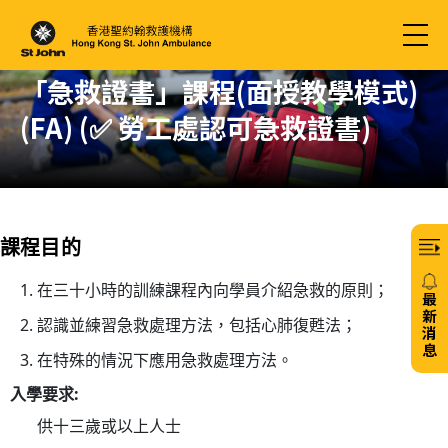
「急救證書」課程(面授教學模式)
(FA) (✅ 勞工處認可急救證書)
課程目的
在三十小時的訓練課程內向學員介紹急救的原則；
最
新
認識並練習急救處理方法，包括心肺復甦法；
消
息
在特殊的情況下應用急救處理方法。
20/
入學要求:
免
供十三歲或以上人士
費6