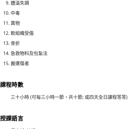
體溫失調
心
電
中毒
圖
異物
進
軟組織受傷
階
課
骨折
程
急救物料及包紮法
02/
搬運傷者
【
一
種
課程時數
滿
足
三十小時 (可每三小時一節，共十節; 或四天全日課程等等)
感
來
自
授課語言
守