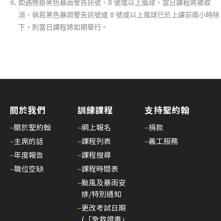
如遇懸掛黑色暴雨警告訊號、8 號或以上風球，當日課程將被取
訊
消，倘若黑色暴雨警告訊號或 8 號或以上風球已於上課前兩小時除
第
下，則當日課程將如期舉行。
二
十
四
期
25/
聖
約
關於我們
訓練課程
支持聖約翰
翰
–
關於聖約翰
–
網上報名
–
捐款
通
–
主席的話
–
課程列表
–
義工服務
訊
–
年度報告
–
課程搜尋
第
–
職位空缺
–
課程時間表
二
–
颱風及暴雨安
十
排/特別通知
三
–
更改考試日期
期
(「急救證書」