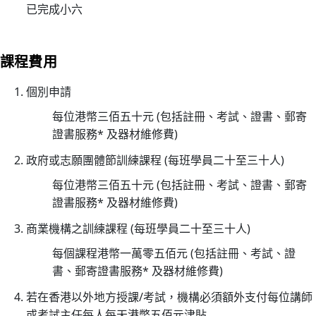
已完成小六
小
時
心
課程費用
肺
復
個別申請
甦
每位港幣三佰五十元 (包括註冊、考試、證書、郵寄
法
證書服務* 及器材維修費)
及
去
政府或志願團體節訓練課程 (每班學員二十至三十人)
顫
每位港幣三佰五十元 (包括註冊、考試、證書、郵寄
法
證書服務* 及器材維修費)
課
商業機構之訓練課程 (每班學員二十至三十人)
程
證
每個課程港幣一萬零五佰元 (包括註冊、考試、證
書
書、郵寄證書服務* 及器材維修費)
課
若在香港以外地方授課/考試，機構必須額外支付每位講師
程
或考試主任每人每天港幣五佰元津貼