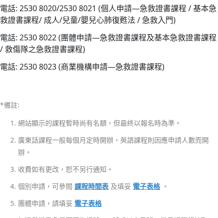
期
電話: 2530 8020/2530 8021 (個人申請—急救證書課程 / 基本急
25/
救證書課程/ 成人/兒童/嬰兒心肺復甦法 / 急救入門)
聖
電話: 2530 8022 (團體申請—急救證書課程及基本急救證書課程
約
/ 救傷隊之急救證書課程)
翰
電話: 2530 8023 (商業機構申請—急救證書課程)
通
訊
第
二
*備註:
十
網站顯示的課程暫時尚有名額，但最終以報名時為準。
五
廣東話課程一般每個月定時開辦，英語課程則因應申請人數而開
期
辦。
25/
收費如有更改，恕不另行通知。
聖
約
個別申請，可參閱
課程時間表
及填妥
電子表格
。
翰
團體申請，請填妥
電子表格
通