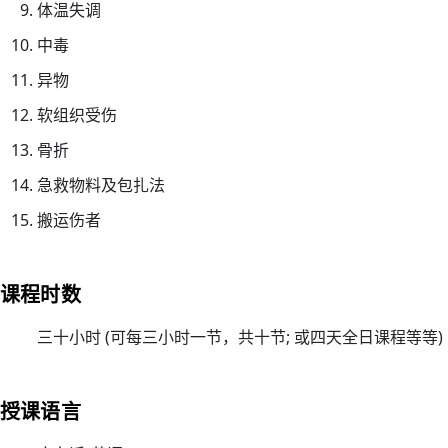
体温失调
心
电
中毒
图
异物
进
软组织受伤
阶
课
骨折
程
急救物料及包扎法
02/
搬运伤者
【
一
种
课程时数
满
足
三十小时 (可每三小时一节，共十节; 或四天全日课程等等)
感
来
自
授课语言
守