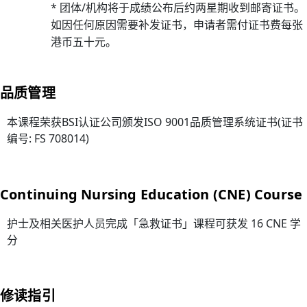
引
* 团体/机构将于成绩公布后约两星期收到邮寄证书。
(20
如因任何原因需要补发证书，申请者需付证书费每张
年6
港币五十元。
月1
日
品质管理
起
生
本课程荣获BSI认证公司颁发ISO 9001品质管理系统证书(证书
效)
编号: FS 708014)
14/
课
程
Continuing Nursing Education (CNE) Course
费
用
护士及相关医护人员完成「急救证书」课程可获发 16 CNE 学
调
分
整
(20
年
修读指引