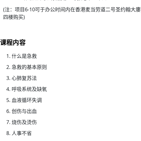
构
(注：项目6-10可于办公时间内在香港麦当劳道二号圣约翰大廔
理
四楼购买)
事
会
主
课程内容
席
30/
什么是急救
家
急救的基本原则
居
心肺复苏法
护
理
呼吸系统及缺氧
20
血液循环失调
(核
心
创伤与出血
课
烧伤及烫伤
程)
人事不省
30/