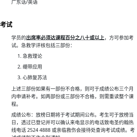
广东话/英语
护
生
命
考试
—
医
学员的
出席率必须达课程百分之八十或以上
，方可参加考
护
试。急救学评核包括三部份：
支
急救理论
援
绷带应用
人
员
心肺复苏法
(临
上述三部份如果有一部份不合格，则可于成绩公布三个月
床
内申请补考。如两部份或三部份不合格，则需重读整个课
病
程。
人
成绩公布：放榜日期将于考试期间公布。考生可于放榜当
服
日，透过已登记并可以确认来电显示的电话致电圣约翰热
务)
线电话 2524 4888 或亲临救伤会接待处查询考试成绩。考
基