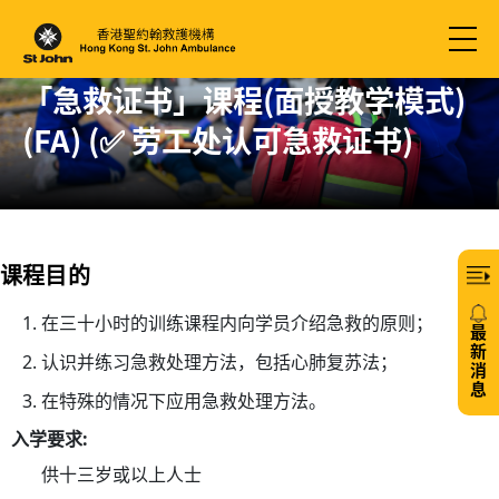
「急救证书」课程(面授教学模式)
(FA) (✅ 劳工处认可急救证书)
课程目的
在三十小时的训练课程内向学员介绍急救的原则；
最
新
认识并练习急救处理方法，包括心肺复苏法；
消
息
在特殊的情况下应用急救处理方法。
20/
入学要求:
免
供十三岁或以上人士
费6