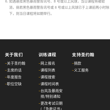
如遇悬挂黑色暴雨警告讯号、8 号或以上风球，当日课程将被取
讯
消，倘若黑色暴雨警告讯号或 8 号或以上风球已于上课前两小时除
第
下，则当日课程将如期举行。
二
十
四
期
25/
圣
约
关于我们
训练课程
支持圣约翰
翰
–
关于圣约翰
–
网上报名
–
捐款
通
–
主席的话
–
课程列表
–
义工服务
讯
–
年度报告
–
课程搜索
第
–
职位空缺
–
课程时间表
二
–
台风及暴雨安
十
排/特别通知
三
–
更改考试日期
期
(「急救证书」