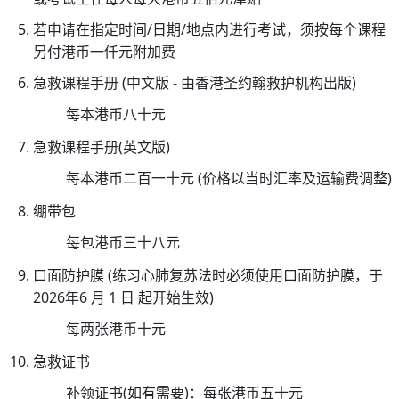
26/
若申请在指定时间/日期/地点内进行考试，须按每个课程
03/
另付港币一仟元附加费
李
急救课程手册 (中文版 - 由香港圣约翰救护机构出版)
国
栋
每本港币八十元
医
急救课程手册(英文版)
生
履
每本港币二百一十元 (价格以当时汇率及运输费调整)
新
绷带包
香
每包港币三十八元
港
圣
口面防护膜 (练习心肺复苏法时必须使用口面防护膜，于
约
2026年6 月 1 日 起开始生效)
翰
每两张港币十元
救
护
急救证书
机
补领证书(如有需要)：每张港币五十元