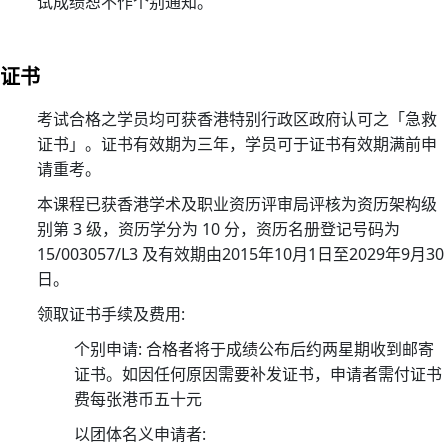
试成绩恕不作个别通知。
础
证
书
证书
课
程
考试合格之学员均可获香港特别行政区政府认可之「急救
招
证书」。证书有效期为三年，学员可于证书有效期满前申
募
请重考。
中
本课程已获香港学术及职业资历评审局评核为资历架构级
18/
别第 3 级，资历学分为 10 分，资历名册登记号码为
上
15/003057/L3 及有效期由2015年10月1日至2029年9月30
课
日。
及
领取证书手续及费用:
考
个别申请: 合格者将于成绩公布后约两星期收到邮寄
试
证书。如因任何原因需要补发证书，申请者需付证书
安
费每张港币五十元
排
指
以团体名义申请者: