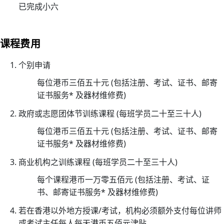
已完成小六
小
时
心
课程费用
肺
复
个别申请
苏
每位港币三佰五十元 (包括注册、考试、证书、邮寄
法
证书服务* 及器材维修费)
及
去
政府或志愿团体节训练课程 (每班学员二十至三十人)
颤
每位港币三佰五十元 (包括注册、考试、证书、邮寄
法
证书服务* 及器材维修费)
课
商业机构之训练课程 (每班学员二十至三十人)
程
证
每个课程港币一万零五佰元 (包括注册、考试、证
书
书、邮寄证书服务* 及器材维修费)
课
若在香港以外地方授课/考试，机构必须额外支付每位讲师
程
或考试主任每人每天港币五佰元津贴