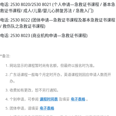
期
电话: 2530 8020/2530 8021 (个人申请—急救证书课程 / 基本急
25/
救证书课程/ 成人/儿童/婴儿心肺复苏法 / 急救入门)
圣
电话: 2530 8022 (团体申请—急救证书课程及基本急救证书课程
约
/ 救伤队之急救证书课程)
翰
电话: 2530 8023 (商业机构申请—急救证书课程)
通
讯
第
二
*备注:
十
网站显示的课程暂时尚有名额，但最终以报名时为准。
五
广东话课程一般每个月定时开办，英语课程则因应申请人数而开
期
办。
25/
收费如有更改，恕不另行通知。
圣
约
个别申请，可参阅
课程时间表
及填妥
电子表格
。
翰
团体申请，请填妥
电子表格
通