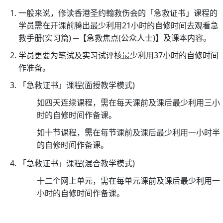
6
一般来说，修读香港圣约翰救伤会的「急救证书」课程的
月
学员需在开课前腾出最少利用21小时的自修时间去观看急
1
救手册(实习篇) ─【急救焦点(公众人士)】及课本内容。
日
起
学员更要为笔试及实习试评核最少利用37小时的自修时间
生
作准备。
效)
「急救证书」课程(面授教学模式)
25/
如四天连续课程，需在每天课前及课后最少利用三小
圣
时的自修时间作备课。
约
如十节课程，需在每节课前及课后最少利用一小时半
翰
的自修时间作备课。
通
讯
「急救证书」课程(混合教学模式)
第
十二个网上单元，需在每单元课前及课后最少利用一
二
小时的自修时间作备课。
十
六