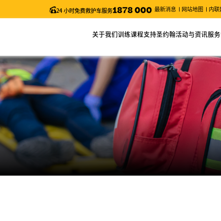
最新消息
网站地图
内联
24 小时免费救护车服务
关于我们
训练课程
支持圣约翰
活动与资讯
服务
关于圣约翰
网上报名
捐款
最新消息
服务
主席的话
课程列表
义工服务
近期活动
申请
年度报告
课程搜索
圣约翰通讯
职位空缺
课程时间表
台风及暴雨安排/特别通知
更改考试日期 (「急救证书」课程)
电子表格