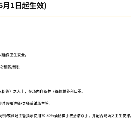
6月1日起生效)
以确保卫生安全。
下之预防措施：
气促等）之人士，在场内自备并正确佩戴外科口罩。
即时通知讲师/导师或试场主管。
导师或试场主管指示使用70-80%酒精搓手液清洁双手，并配合现场之卫生安排