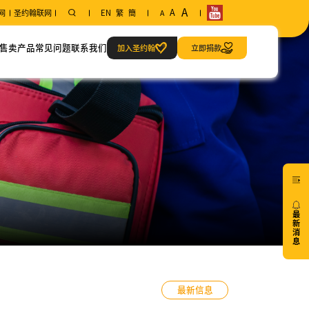
A
A
网
圣约翰联网
EN
繁
簡
A
售卖产品
常见问题
联系我们
加入圣约翰
立即捐款
范畴
联系方式
急救当值服务
我们的地址
最
新
消
息
20/07
最新信息