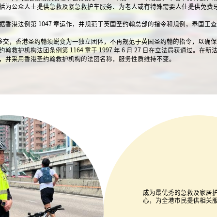
括为公众人士提供急救及紧急救护车服务、为老人或有特殊需要人仕提供免费
据香港法例第 1047 章运作，并规范于英国圣约翰总部的指令和规例，奉国王
港主权移交，香港圣约翰须蜕变为一独立团体，不再规范于英国圣约翰的指令，以确
救护机构法团条例第 1164 章于 1997 年 6 月 27 日在立法局获通过。
，并采用香港圣约翰救护机构的法团名称，服务性质维持不变。
成为最优秀的急救及家居
心，为全港市民提供相关