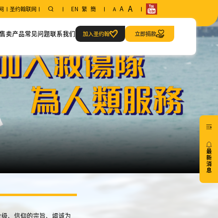
A
A
网
圣约翰联网
EN
繁
簡
A
售卖产品
常见问题
联系我们
加入圣约翰
立即捐款
范畴
联系方式
急救当值服务
我们的地址
最
新
消
息
20/07
族、阶级、信仰的宗旨、竭诚为