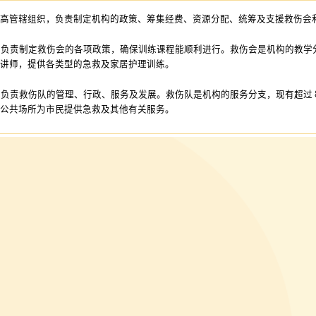
最高管辖组织，负责制定机构的政策、筹集经费、资源分配、统筹及支援救伤会
」
负责制定救伤会的各项政策，确保训练课程能顺利进行。救伤会是机构的教学分支
务讲师，提供各类型的急救及家居护理训练。
」
负责救伤队的管理、行政、服务及发展。救伤队是机构的服务分支，现有超过 8,
在公共场所为市民提供急救及其他有关服务。