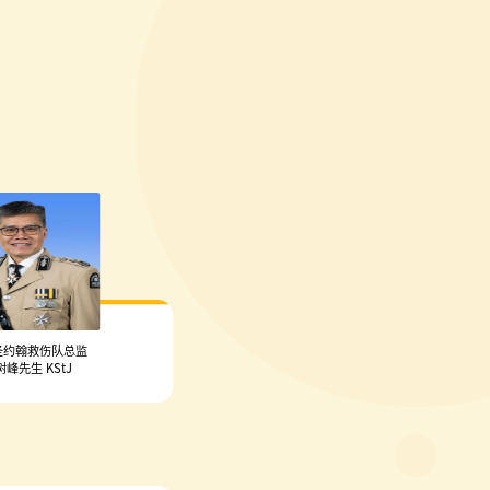
圣约翰救伤队总监
树峰先生 KStJ