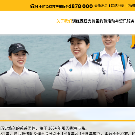
最新消息
网站地图
内联
24 小时免费救护车服务
关于我们
训练课程
支持圣约翰
活动与资讯
服务
关于圣约翰
网上报名
捐款
最新消息
服务
主席的话
课程列表
义工服务
近期活动
申请
年度报告
课程搜索
圣约翰通讯
职位空缺
课程时间表
台风及暴雨安排/特别通知
更改考试日期 (「急救证书」课程)
电子表格
历史悠久的慈善团体，始于 1884 年服务香港市民。
84 年，随后救伤队及理事会分别于 1916 年及 1949 年成立，本著不分种