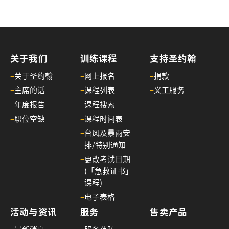
小
时
心
肺
关于我们
训练课程
支持圣约翰
复
苏
–
关于圣约翰
–
网上报名
–
捐款
法
–
主席的话
–
课程列表
–
义工服务
及
–
年度报告
–
课程搜索
去
–
职位空缺
–
课程时间表
颤
–
台风及暴雨安
法
排/特别通知
课
–
更改考试日期
程
(「急救证书」
证
课程)
书
–
电子表格
课
活动与资讯
服务
售卖产品
程