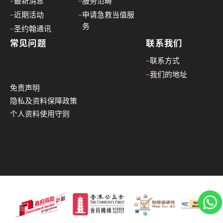
–
最新消息
–
服务范畴
26/
–
近期活动
–
申请急救当值服
03/
务
–
圣约翰通讯
李
常见问题
联系我们
国
栋
–
联系方式
医
–
我们的地址
生
免责声明
履
隐私及资料保障政策
新
个人资料使用守则
香
港
圣
约
翰
救
护
机