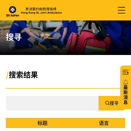
搜寻
/
搜索结果
最
新
消
息
搜寻
20/
免
标题
语言
费6