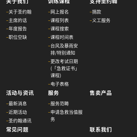
关于我们
训练课程
支持圣约翰
–
关于圣约翰
–
网上报名
–
捐款
–
主席的话
–
课程列表
–
义工服务
–
年度报告
–
课程搜索
–
职位空缺
–
课程时间表
–
台风及暴雨安
排/特别通知
–
更改考试日期
(「急救证书」
课程)
–
电子表格
活动与资讯
服务
售卖产品
–
最新消息
–
服务范畴
–
近期活动
–
申请急救当值服
务
–
圣约翰通讯
常见问题
联系我们