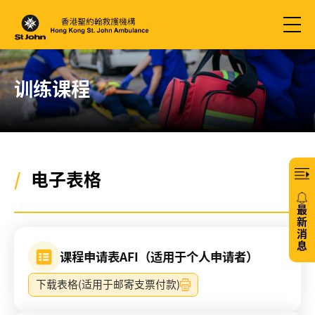
训练课程
/
电子表格
最
新
消
息
课程申请表AFI（适用于个人申请者）
20/
下载表格(适用于邮寄支票付款)