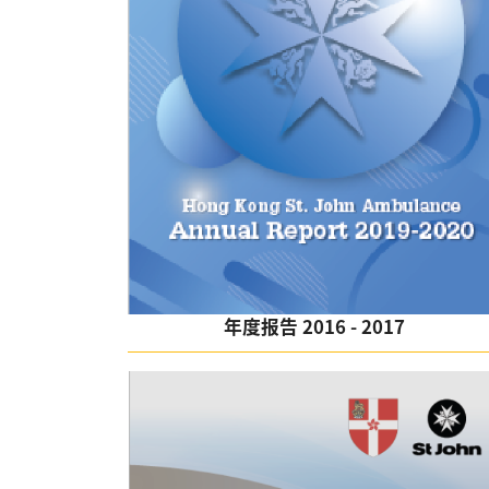
年度报告 2016 - 2017