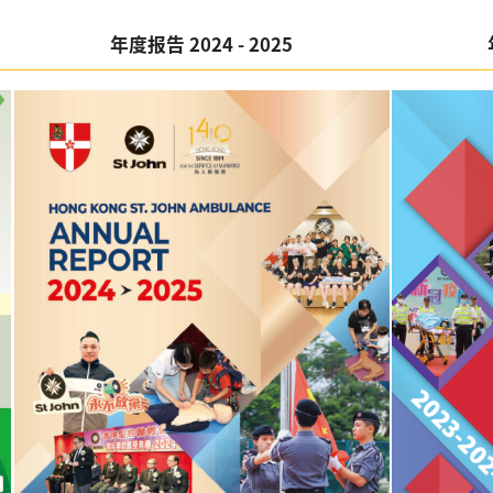
年度报告 2024 - 2025