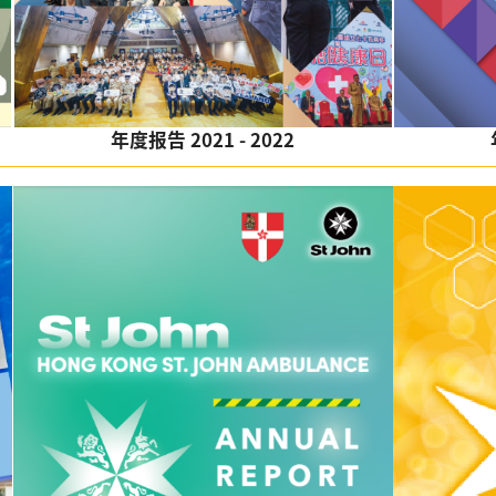
年度报告 2021 - 2022