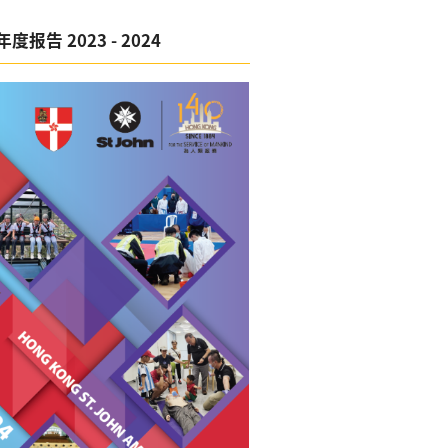
年度报告 2023 - 2024