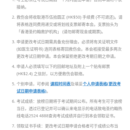
接纳。
救伤会将收取港币伍拾圆正 (HK$50) 手续费 (不可退还)。请
将表格连同费用递交或将划线支票邮寄本会。支票抬头为
「香港圣约翰救护机构」 (请勿邮寄现金或期票)。
申请更改考试日期需具备充份理由，必须将有关证明文件
(如医生证明书) 连同表格寄回救伤会。本会祇接受最多两次
更改考试日期申请。本会保留拒绝更改考期日期之申请。
申请人必须填写以下的回邮地址及附上一个贴有邮票
(HK$2.4) 之信封，以方便救伤会联络。
个别申请，可参阅
课程时间表
及填妥
个人申请表格(更改考
试日期申请表格)
。
考试成绩：放榜日期将于考试期间公布。所有考生可于放榜
当日，透过已登记并可以确认来电显示的电话致电圣约翰热
线电话2524 4888查询考试成绩并自行到本会领取证书。
领取证书手续：更改考试日期申请合格者可于成绩公布当