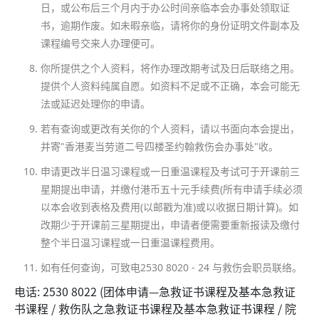
日，或公布后三个月内于办公时间亲临本会办事处领取证
书，逾期作废。如未暇亲临，请将你的身份证明文件副本及
课程编号交来人办理便可。
你所提供之个人资料，将作办理改期考试及日后联络之用。
提供个人资料纯属自愿。如资料不足或不正确，本会可能无
法或延迟处理你的申请。
若有查询或更改有关你的个人资料，请以书面向本会提出，
并寄"香港麦当劳道二号四楼圣约翰救伤会办事处"收。
申请更改半日温习课程或一日重温课程及考试可于开课前三
星期提出申请，并缴付港币五十元手续费(所有申请手续必须
以本会收到表格及费用(以邮戳为准)或以收据日期计算)。如
改期少于开课前三星期提出，申请者便需要重新报读及缴付
整个半日温习课程或一日重温课程费用。
如有任何查询，可致电2530 8020 - 24 与救伤会职员联络。
电话: 2530 8022 (团体申请—急救证书课程及基本急救证
书课程 / 救伤队之急救证书课程及基本急救证书课程 / 院