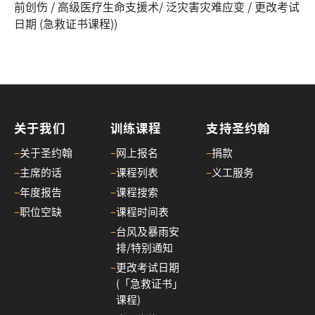
前创伤 / 高级医疗生命支援术/ 泛灾害灾难应变 / 更改考试
日期 (急救证书课程))
关于我们
训练课程
支持圣约翰
–
关于圣约翰
–
网上报名
–
捐款
–
主席的话
–
课程列表
–
义工服务
–
年度报告
–
课程搜索
–
职位空缺
–
课程时间表
–
台风及暴雨安
排/特别通知
–
更改考试日期
(「急救证书」
课程)