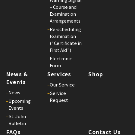
– Course and
Examination
Arrangements
–
Re-scheduling
Examination
("Certificate in
First Aid")
–
Electronic
Form
News &
Services
Shop
Events
–
Our Service
–
News
–
Service
Request
–
Upcoming
Events
–
St. John
Bulletin
FAQs
Contact Us