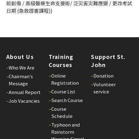
前創傷 / 高級醫療生命支援術/ 泛災害災難應變 / 更改考試
日期 (急救證書課程))
About Us
Training
Support St.
Courses
John
–
Who We Are
–
Online
–
Donation
–
Chairman's
Registration
Message
–
Volunteer
–
Course List
service
–
Annual Report
–
Search Course
–
Job Vacancies
–
Course
Schedule
–
Typhoon and
Rainstorm
Warning Signal