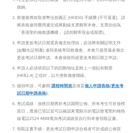
接納。
救傷會將收取港幣伍拾圓正 (HK$50) 手續費 (不可退還)。請
將表格連同費用遞交或將劃線支票郵寄本會。支票抬頭為
「香港聖約翰救護機構」 (請勿郵寄現金或期票)。
申請更改考試日期需具備充份理由，必須將有關証明文件
(如醫生証明書) 連同表格寄回救傷會。本會只接受最多兩次
更改考試日期申請。本會保留拒絕更改考期日期之申請。
申請人必須填寫以下的回郵地址及附上一個貼有郵票
(HK$2.4) 之信封，以方便救傷會聯絡。
個別申請，可參閱
課程時間表
及填妥
個人申請表格(更改考
試日期申請表格)
。
考試成績：放榜日期將於考試期間公佈。所有考生可於放榜
當日，透過已登記並可以確認來電顯示的電話致電聖約翰熱
線電話2524 4888查詢考試成績並自行到本會領取証書。
領取証書手續：更改考試日期申請合格者可於成績公佈當