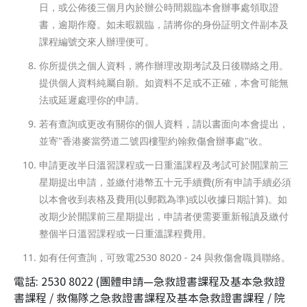
日，或公佈後三個月內於辦公時間親臨本會辦事處領取證
書，逾期作廢。如未暇親臨，請將你的身份証明文件副本及
課程編號交來人辦理便可。
你所提供之個人資料，將作辦理改期考試及日後聯絡之用。
提供個人資料純屬自願。如資料不足或不正確，本會可能無
法或延遲處理你的申請。
若有查詢或更改有關你的個人資料，請以書面向本會提出，
並寄"香港麥當勞道二號四樓聖約翰救傷會辦事處"收。
申請更改半日溫習課程或一日重溫課程及考試可於開課前三
星期提出申請，並繳付港幣五十元手續費(所有申請手續必須
以本會收到表格及費用(以郵戳為準)或以收據日期計算)。如
改期少於開課前三星期提出，申請者便需要重新報讀及繳付
整個半日溫習課程或一日重溫課程費用。
如有任何查詢，可致電2530 8020 - 24 與救傷會職員聯絡。
電話: 2530 8022 (團體申請—急救證書課程及基本急救證
書課程 / 救傷隊之急救證書課程及基本急救證書課程 / 院