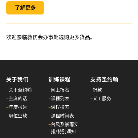
构
了解更多
理
事
会
主
欢迎亲临救伤会办事处选购更多货品。
席
30/
家
居
护
关于我们
训练课程
支持圣约翰
理
–
关于圣约翰
–
网上报名
–
捐款
20
–
主席的话
–
课程列表
–
义工服务
(核
–
年度报告
–
课程搜索
心
课
–
职位空缺
–
课程时间表
程)
–
台风及暴雨安
排/特别通知
30/