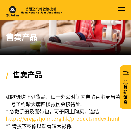
售卖产品
/
售卖产品
最
新
如欲选购下列货品，请于办公时间内亲临香港麦当劳道
消
息
二号圣约翰大廔四楼救伤会接待处。
* 急救手册及绷带包，可于网上购买，连结 :
20/
https://ereg.stjohn.org.hk/product/index.html
免
** 请按下图像以观看较大影像。
费6