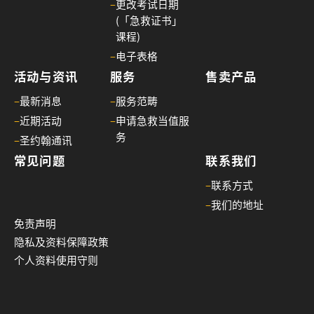
–
更改考试日期
心
(「急救证书」
电
课程)
图
–
电子表格
进
活动与资讯
服务
售卖产品
阶
课
–
最新消息
–
服务范畴
程
–
近期活动
–
申请急救当值服
02/
务
–
圣约翰通讯
【
常见问题
联系我们
一
–
联系方式
种
–
我们的地址
满
免责声明
足
隐私及资料保障政策
感
个人资料使用守则
来
自
守