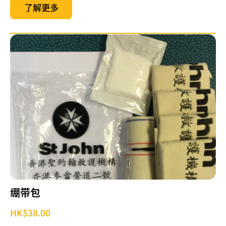
26/
了解更多
03/
李
国
栋
医
生
履
新
香
港
圣
约
翰
救
绷带包
护
HK$38.00
机