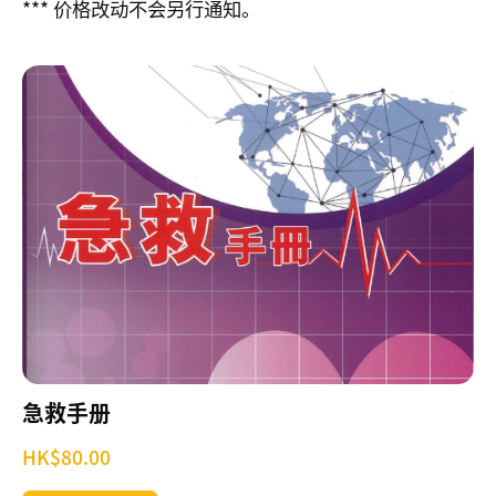
*** 价格改动不会另行通知。
小
时
心
肺
复
苏
法
及
去
颤
法
课
程
证
急救手册
书
课
HK$80.00
程