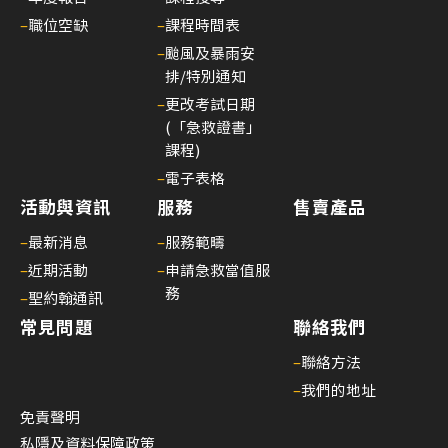
–
職位空缺
–
課程時間表
–
颱風及暴雨安
排/特別通知
–
更改考試日期
(「急救證書」
課程)
–
電子表格
活動與資訊
服務
售賣產品
–
最新消息
–
服務範疇
–
近期活動
–
申請急救當值服
務
–
聖約翰通訊
常見問題
聯絡我們
–
聯絡方法
–
我們的地址
免責聲明
私隱及資料保障政策