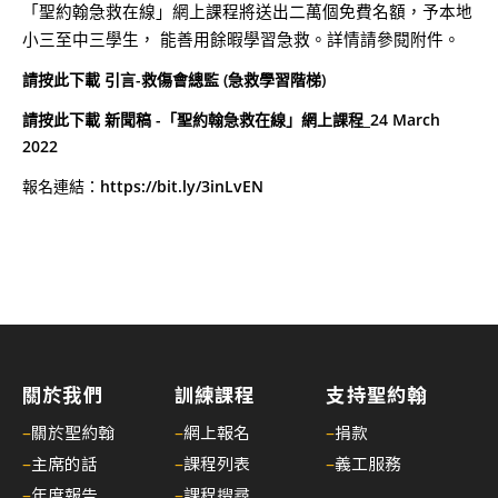
「聖約翰急救在線」網上課程將送出二萬個免費名額，予本地
小三至中三學生， 能善用餘暇學習急救。詳情請參閱附件。
請按此下載 引言-救傷會總監 (急救學習階梯)
請按此下載 新聞稿 -「聖約翰急救在線」網上課程_24 March
2022
報名連結：
https://bit.ly/3inLvEN
關於我們
訓練課程
支持聖約翰
–
關於聖約翰
–
網上報名
–
捐款
–
主席的話
–
課程列表
–
義工服務
–
年度報告
–
課程搜尋