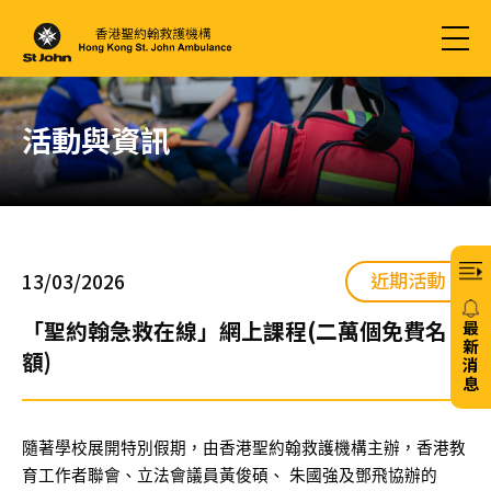
活動與資訊
近期活動
13/03/2026
「聖約翰急救在線」網上課程(二萬個免費名
最
新
額)
消
息
20/
隨著學校展開特別假期，由香港聖約翰救護機構主辦，香港教
育工作者聯會、立法會議員黃俊碩、 朱國強及鄧飛協辦的