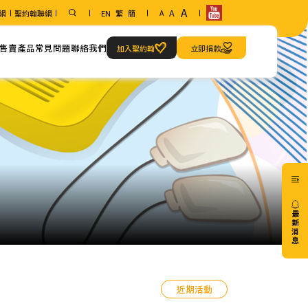
A
A
網
聖約翰聯網
EN
繁
簡
A
售賣產品
常見問題
聯絡我們
加入聖約翰
立即捐款
範疇
聯絡方法
急救當值服務
我們的地址
最
新
消
息
20/07
近期活動