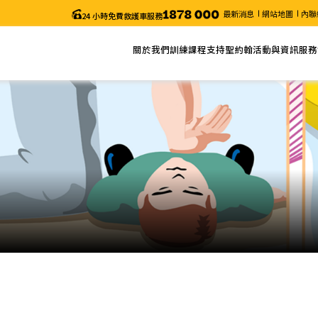
最新消息
網站地圖
內聯
24 小時免費救護車服務
關於我們
訓練課程
支持聖約翰
活動與資訊
服務
關於聖約翰
網上報名
捐款
最新消息
服務
主席的話
課程列表
義工服務
近期活動
申請
年度報告
課程搜尋
聖約翰通訊
職位空缺
課程時間表
颱風及暴雨安排/特別通知
更改考試日期 (「急救證書」課程)
電子表格