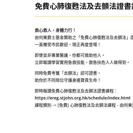
免費心肺復甦法及去顫法證書
救心救人，身體力行！
由何東爵士基金贊助之「免費心肺復甦法及去顫法」
一直備受市民歡迎，現正再度登場！
即使並非專業醫護，你都可救助他人。
立即報讀學習實用急救技能，救急扶危人人做得到。
同時免費考獲「去顫法」認可證書，
助你於不同崗位守護身邊寶貴生命！
即時報讀免費心肺復甦法及去顫法證書課程：
https://ereg.stjohn.org.hk/schedule/index.html
課程類別 -> [免費] 心肺復甦法及去顫法課程 - 由何東爵