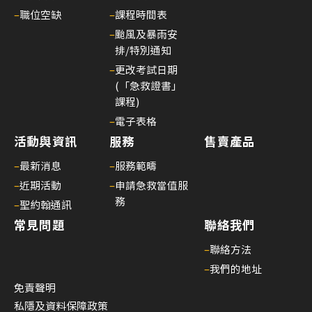
–
職位空缺
–
課程時間表
–
颱風及暴雨安
排/特別通知
–
更改考試日期
(「急救證書」
課程)
–
電子表格
活動與資訊
服務
售賣產品
–
最新消息
–
服務範疇
–
近期活動
–
申請急救當值服
務
–
聖約翰通訊
常見問題
聯絡我們
–
聯絡方法
–
我們的地址
免責聲明
私隱及資料保障政策