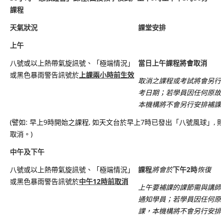
課程
天氣狀況
課堂安排
上午
八號或以上熱帶氣旋訊號、「極端情況」
當日上午課程將會取消
或黑色暴雨警告訊號於
上課兩小時前
生
效
取消之課程或考試將會另行
考日期；若學員因任何原故
本機構將不會另行安排補課
(譬如: 早上9時開始之課程, 如天文台於早上7時已發出「八號風球」,
取消。)
中午及下午
八號或以上熱帶氣旋訊號、「極端情況」
課程
將會於
下午
2
時
恢復
或黑色暴雨警告訊號於
中午
12
時前取消
上午要補課的課節需與講師
通知學員；若學員因任何原
課，本機構將不會另行安排