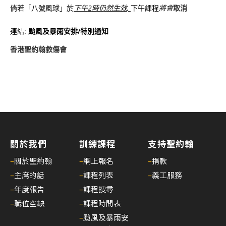
倘若「八號風球」於
下午
2
時仍然生效
,
下午課程
將會
取消
連結:
颱風及暴雨安排/特別通知
香港聖約翰救傷會
關於我們
訓練課程
支持聖約翰
–
關於聖約翰
–
網上報名
–
捐款
–
主席的話
–
課程列表
–
義工服務
–
年度報告
–
課程搜尋
–
職位空缺
–
課程時間表
–
颱風及暴雨安