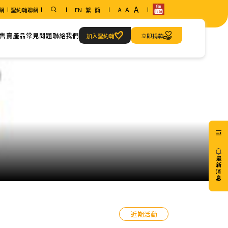
A
A
網
聖約翰聯網
EN
繁
簡
A
售賣產品
常見問題
聯絡我們
加入聖約翰
立即捐款
範疇
聯絡方法
急救當值服務
我們的地址
最
新
消
息
20/07
近期活動