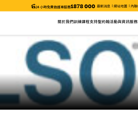
最新消息
網站地圖
內聯
24 小時免費救護車服務
關於我們
訓練課程
支持聖約翰
活動與資訊
服務
關於聖約翰
網上報名
捐款
最新消息
服務
主席的話
課程列表
義工服務
近期活動
申請
年度報告
課程搜尋
聖約翰通訊
職位空缺
課程時間表
颱風及暴雨安排/特別通知
更改考試日期 (「急救證書」課程)
電子表格