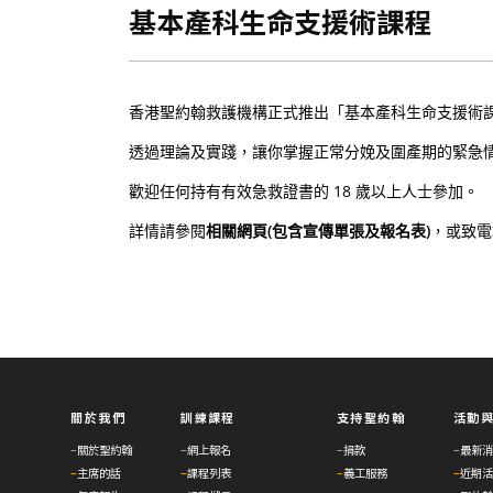
基本產科生命支援術課程
香港聖約翰救護機構正式推出「基本產科生命支援術
透過理論及實踐，讓你掌握正常分娩及圍產期的緊急
歡迎任何持有有效急救證書的 18 歲以上人士參加。
詳情請參閱
相關網頁(包含宣傳單張及報名表)
，或致電救傷
關於我們
訓練課程
支持聖約翰
活動
–
關於聖約翰
–
網上報名
–
捐款
–
最新消
–
主席的話
–
課程列表
–
義工服務
–
近期活