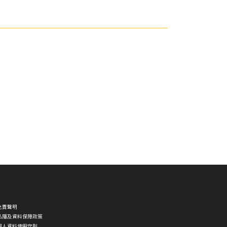
免責聲明
私隱及資料保障政策
個人資料使用守則