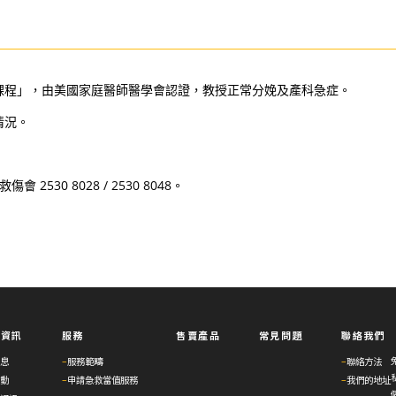
課程」，由美國家庭醫師醫學會認證，教授正常分娩及產科急症。
情況。
會 2530 8028 / 2530 8048。
與資訊
服務
售賣產品
常見問題
聯絡我們
息
–
服務範疇
–
聯絡方法
動
–
申請急救當值服務
–
我們的地址