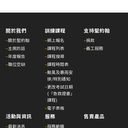
關於我們
訓練課程
支持聖約翰
–
關於聖約翰
–
網上報名
–
捐款
–
主席的話
–
課程列表
–
義工服務
–
年度報告
–
課程搜尋
–
職位空缺
–
課程時間表
–
颱風及暴雨安
排/特別通知
–
更改考試日期
(「急救證書」
課程)
–
電子表格
活動與資訊
服務
售賣產品
–
最新消息
–
服務範疇