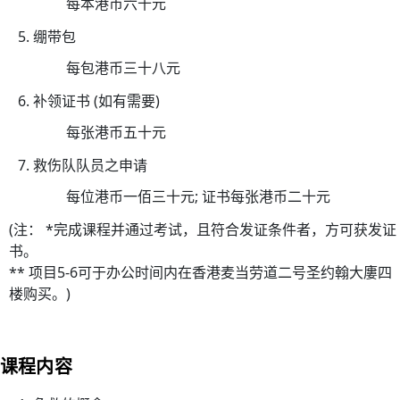
每本港币六十元
26/
03/
绷带包
李
每包港币三十八元
国
补领证书 (如有需要)
栋
医
每张港币五十元
生
救伤队队员之申请
履
每位港币一佰三十元; 证书每张港币二十元
新
香
(注： *完成课程并通过考试，且符合发证条件者，方可获发证
港
书。
圣
** 项目5-6可于办公时间内在香港麦当劳道二号圣约翰大廔四
约
楼购买。)
翰
救
护
课程内容
机