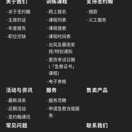
引
关于我们
训练课程
支持圣约翰
(20
–
关于圣约翰
–
网上报名
–
捐款
年6
–
主席的话
–
课程列表
–
义工服务
月1
–
年度报告
–
课程搜索
日
–
职位空缺
–
课程时间表
起
–
台风及暴雨安
生
排/特别通知
效)
–
更改考试日期
14/
(「急救证书」
课
课程)
程
–
电子表格
费
活动与资讯
服务
售卖产品
用
–
最新消息
–
服务范畴
调
–
近期活动
–
申请急救当值服
整
务
–
圣约翰通讯
(20
年
常见问题
联系我们