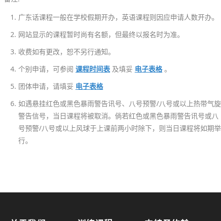
础
证
广东话课程一般在学校假期开办，英语课程则因应申请人数开办。
书
网站显示的课程暂时尚有名额，但最终以报名时为准。
课
收费如有更改，恕不另行通知。
程
招
个别申请，可参阅
课程时间表
及填妥
电子表格
。
募
团体申请，请填妥
电子表格
中
如遇悬挂红色或黑色暴雨警告讯号、八号预警/八号或以上热带气旋
18/
警告信号，当日课程将被取消。倘若红色或黑色暴雨警告讯号或八
上
号预警/八号或以上风球于上课前两小时除下，则当日课程将如期举
课
行。
及
考
试
安
排
指