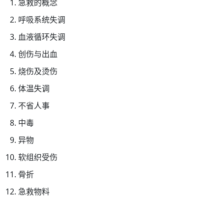
急救的概念
构
理
呼吸系统失调
事
血液循环失调
会
创伤与出血
主
席
烧伤及烫伤
30/
体温失调
家
不省人事
居
护
中毒
理
异物
20
软组织受伤
(核
心
骨折
课
急救物料
程)
30/