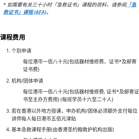
* 如需要有关三十小时「急救证书」课程的资料，请参阅
「急
小
救证书」课程 (AFA)
。
时
心
肺
课程费用
复
苏
个别申请
法
每位港币一佰八十元(包括器材维修费、证书*及邮寄
及
证书费)
去
颤
机构/团体申请
法
每位港币一佰八十元(包括器材维修费, 证书*及邮寄证
课
书至主办方费用) (每班学员十六至二十人)
程
证
若在香港以外地方授课，申办机构/团体必须额外支付每位
书
讲师每人每日港币五佰元津贴
课
基本急救课程手册(由香港圣约翰救护机构出版)
程