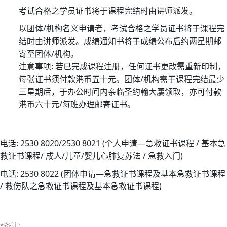
护
考试合格之学员证书将于课程完结时由讲师派发。
生
以团体/机构名义申请者，考试合格之学员证书将于课程完
命
结时由讲师派发。成绩通知书将于成绩公布后约两星期邮
—
寄至团体/机构。
医
注意事项: 若已完成课程注册，任何证书更改需重新印制，
护
每张证书须付款港币五十元。团体/机构需于课程完结最少
支
三星期后，于办公时间内亲临圣约翰大廔领取，亦可付款
援
港币六十元/每班办理邮寄证书。
人
员
(临
电话: 2530 8020/2530 8021 (个人申请—急救证书课程 / 基本急
床
救证书课程/ 成人/儿童/婴儿心肺复苏法 / 急救入门)
病
电话: 2530 8022 (团体申请—急救证书课程及基本急救证书课程
人
/ 救伤队之急救证书课程及基本急救证书课程)
服
务)
基
*备注: