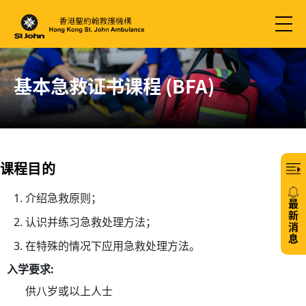
基本急救证书课程 (BFA)
课程目的
介绍急救原则；
最
新
认识并练习急救处理方法；
消
息
在特殊的情况下应用急救处理方法。
20/
入学要求:
免
供八岁或以上人士
费6