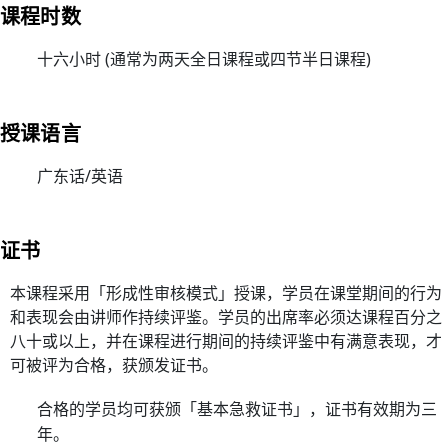
心
课程时数
电
十六小时 (通常为两天全日课程或四节半日课程)
图
进
阶
授课语言
课
程
广东话/英语
02/
【
证书
一
种
本课程采用「形成性审核模式」授课，学员在课堂期间的行为
满
和表现会由讲师作持续评鉴。学员的出席率必须达课程百分之
足
八十或以上，并在课程进行期间的持续评鉴中有满意表现，才
感
可被评为合格，获颁发证书。
来
自
合格的学员均可获颁「基本急救证书」，证书有效期为三
年。
守