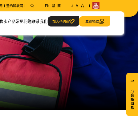
A
A
网
圣约翰联网
EN
繁
簡
A
售卖产品
常见问题
联系我们
加入圣约翰
立即捐款
范畴
联系方式
急救当值服务
我们的地址
最
新
消
息
20/07
免费6
小时
心肺
复苏