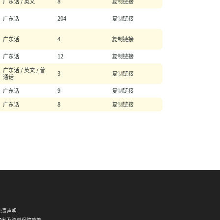
广东话 / 英文
8
复制链接
程
02/06
【有
广东话
204
复制链接
一种
满足
广东话
4
复制链接
感，
来自
守护
广东话
12
复制链接
生命
——
广东话 / 英文 / 普
3
复制链接
医护
通话
支援
广东话
9
复制链接
人员
(临床
广东话
8
复制链接
病人
服务)
基础
证书
课程
招募
中】
18/05
上课
及考
试安
排指
引
(2026
年6月
免责声明
1日起
隐私及资料保障政策