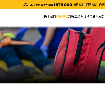
最新消息
网站地图
内联
24 小时免费救护车服务
关于我们
训练课程
支持圣约翰
活动与资讯
服务
关于圣约翰
网上报名
捐款
最新消息
服务
主席的话
课程列表
义工服务
近期活动
申请
年度报告
课程搜索
圣约翰通讯
职位空缺
课程时间表
台风及暴雨安排/特别通知
更改考试日期 (「急救证书」课程)
电子表格