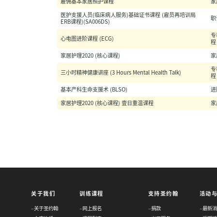
雇佣基本家居照护课程
家
医护支援人员(临床病人服务)基础证书课程 (雇员再培训局
职
ERB课程)(SA006DS)
专
心电图进阶课程 (ECG)
程
家居护理2020 (核心课程)
家
专
三小时精神健康讲座 (3 Hours Mental Health Talk)
程
基本产科生命支援术 (BLSO)
进
家居护理2020 (核心课程) 壹日重温课程
家
关于我们
训练课程
支持圣约翰
活动
–
关于圣约翰
–
网上报名
–
捐款
–
最新消