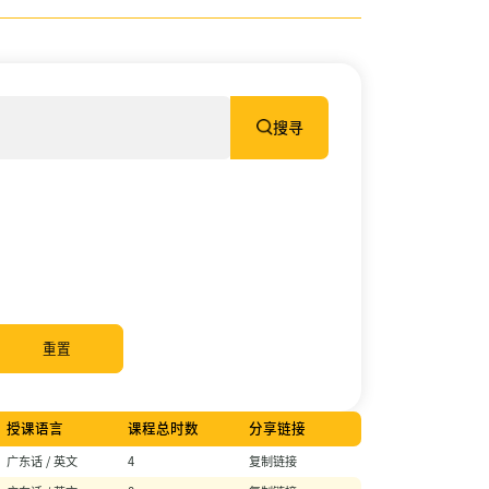
法及
去颤
法课
程证
书课
程
26/27
搜寻
03/07
李国
栋医
生履
新香
港圣
约翰
救护
机构
理事
会主
席
30/06
家居
重置
护理
2020
(核心
课程)
30/06
授课语言
课程总时数
分享链接
心电
图进
广东话 / 英文
4
复制链接
阶课