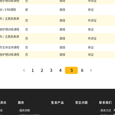
居护理训练课程
否
面授
听讲证
训 / ERB课程
是
面授
新证
科 / 主题急救课
否
面授
听讲证
居护理训练课程
否
面授
新证
科 / 主题急救课
否
面授
听讲证
阶生命支持课程
否
面授
新证
居护理训练课程
否
面授
续证
1
2
3
4
5
6
与资讯
服务
售卖产品
常见问题
联系我们
息
–
服务范畴
–
联系方式