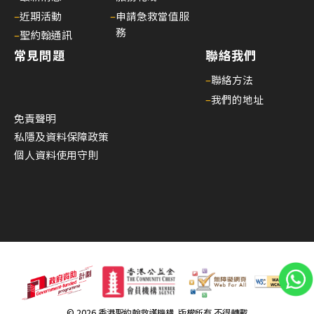
構
–
近期活動
–
申請急救當值服
理
務
–
聖約翰通訊
事
常見問題
聯絡我們
會
主
–
聯絡方法
席
–
我們的地址
30/
免責聲明
私隱及資料保障政策
家
個人資料使用守則
居
護
理
20
(核
心
課
程)
30/
© 2026 香港聖約翰救護機構. 版權所有 不得轉載