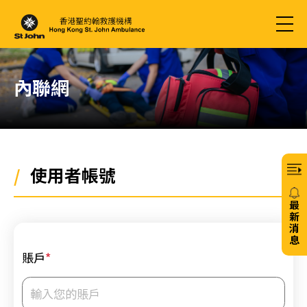
內聯網
/
使用者帳號
最
新
消
息
賬戶
*
20/
免
費6