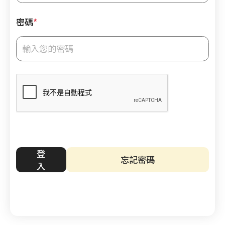
小
密碼
*
時
心
肺
復
甦
法
及
去
顫
法
課
登
忘記密碼
程
入
證
書
課
程