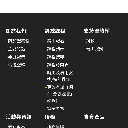
26/
03/
李
國
關於我們
訓練課程
支持聖約翰
棟
–
關於聖約翰
–
網上報名
–
捐款
醫
–
主席的話
–
課程列表
–
義工服務
生
履
–
年度報告
–
課程搜尋
新
–
職位空缺
–
課程時間表
香
–
颱風及暴雨安
港
排/特別通知
聖
–
更改考試日期
約
(「急救證書」
課程)
翰
–
電子表格
救
護
活動與資訊
服務
售賣產品
機
–
最新消息
–
服務範疇