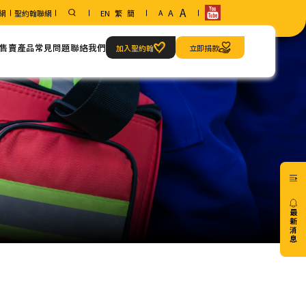
A
A
網
聖約翰聯網
EN
繁
簡
A
售賣產品
常見問題
聯絡我們
加入聖約翰
立即捐款
範疇
聯絡方法
急救當值服務
我們的地址
最
新
消
息
20/07
免費6
小時
心肺
復甦