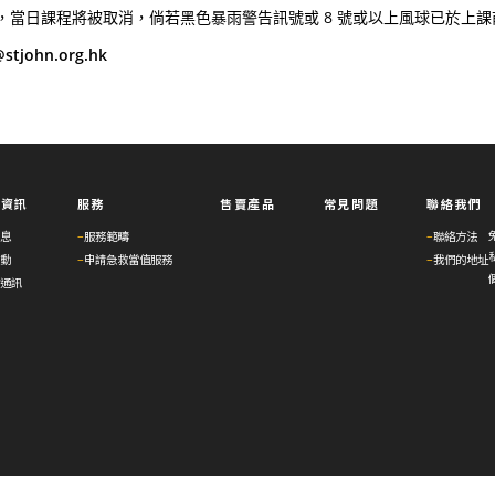
，當日課程將被取消，倘若黑色暴雨警告訊號或 8 號或以上風球已於上
stjohn.org.hk
與資訊
服務
售賣產品
常見問題
聯絡我們
息
–
服務範疇
–
聯絡方法
動
–
申請急救當值服務
–
我們的地址
通訊