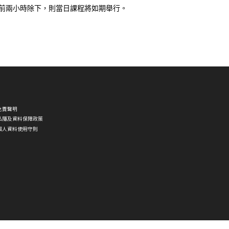
聖約
課前兩小時除下，則當日課程將如期舉行。
翰通
訊 第
二十
三期
免責聲明
私隱及資料保障政策
個人資料使用守則