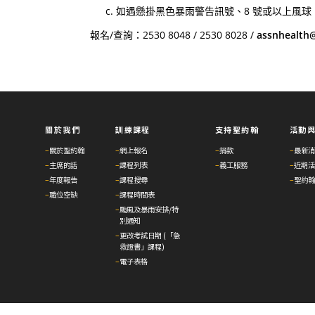
如遇懸掛黑色暴雨警告訊號、8 號或以上風球
報名/查詢：2530 8048 / 2530 8028 /
assnhealth@
關於我們
訓練課程
支持聖約翰
活動
–
關於聖約翰
–
網上報名
–
捐款
–
最新消
–
主席的話
–
課程列表
–
義工服務
–
近期活
–
年度報告
–
課程搜尋
–
聖約翰
–
職位空缺
–
課程時間表
–
颱風及暴雨安排/特
別通知
–
更改考試日期 (「急
救證書」課程)
–
電子表格