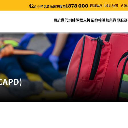
最新消息
網站地圖
內聯
24 小時免費救護車服務
關於我們
訓練課程
支持聖約翰
活動與資訊
服務
關於聖約翰
網上報名
捐款
最新消息
服務
主席的話
課程列表
義工服務
近期活動
申請
年度報告
課程搜尋
聖約翰通訊
職位空缺
課程時間表
颱風及暴雨安排/特別通知
更改考試日期 (「急救證書」課程)
電子表格
APD)