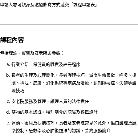
26/
申請人亦可親身及透過郵寄方式遞交「課程申請表」
03/
李
國
棟
課程內容
醫
生
包括理論、實習及安老院舍參觀：
履
行業介紹，保健員的職責及註冊程序
新
長者的生理及心理變化，長者護理技巧，量度生命表徵，呼吸、循
香
環、排泄、皮膚、消化系統等疾病及治療，認知障礙症、失禁等護
港
理技巧
聖
約
安老院服務及管理，護理人員的法律責任
翰
藥物的基本認識，特別膳食的認識及餐單設計
救
運動、復康及扶抱技巧，長者及安老院常見的意外，傷口護理及感
護
染控制，急救學及心肺復甦法的認識，善終服務簡介
機