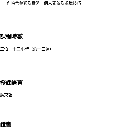
構
院舍參觀及實習，個人素養及求職技巧
理
事
會
主
課程時數
席
三佰一十二小時（約十三週）
30/
家
居
護
理
授課語言
20
廣東話
(核
心
課
程)
證書
30/