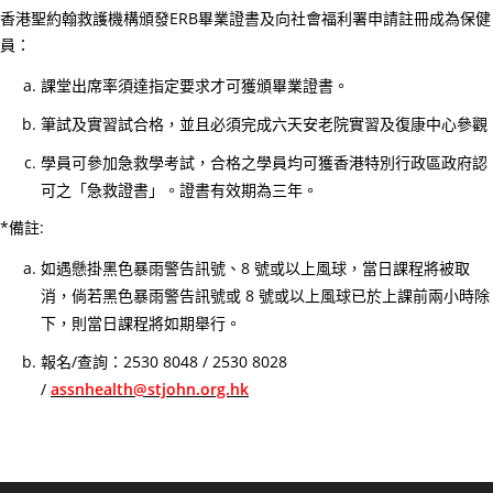
心
香港聖約翰救護機構頒發ERB畢業證書及向社會福利署申請註冊成為保健
電
員：
圖
課堂出席率須達指定要求才可獲頒畢業證書。
進
筆試及實習試合格，並且必須完成六天安老院實習及復康中心參觀
階
課
學員可參加急救學考試，合格之學員均可獲香港特別行政區政府認
程
可之「急救證書」。證書有效期為三年。
02/
*備註:
【
如遇懸掛黑色暴雨警告訊號、8 號或以上風球，當日課程將被取
一
消，倘若黑色暴雨警告訊號或 8 號或以上風球已於上課前兩小時除
種
下，則當日課程將如期舉行。
滿
報名/查詢：2530 8048 / 2530 8028
足
/
assnhealth@stjohn.org.hk
感
來
自
守