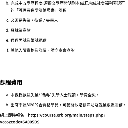
完成中五學歷程度(須提交學歷證明副本)或已完成社會福利署認可
小
的「護理員進階訓練證書」課程
時
心
必須是失業 / 待業 / 失學人士
肺
具就業意欲
復
通過面試及筆試甄選
甦
法
其他入讀資格及詳情，請向本會查詢
及
去
顫
法
課程費用
課
程
本課程歡迎失業/ 待業/ 失學人士報讀，學費全免。
證
出席率達80%的合資格學員，可獲發放培訓津貼及就業跟進服務。
書
網上即時報名：
https://course.erb.org/main/step1.php?
課
vccozcode=SA005DS
程