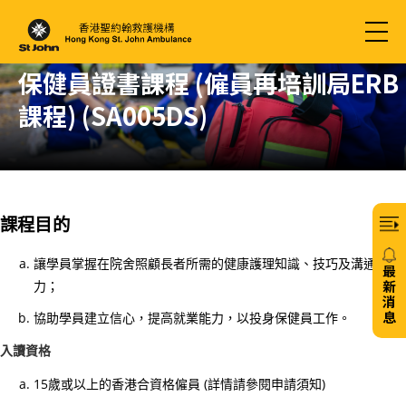
保健員證書課程 (僱員再培訓局ERB
課程) (SA005DS)
課程目的
讓學員掌握在院舍照顧長者所需的健康護理知識、技巧及溝通能
最
新
力；
消
息
協助學員建立信心，提高就業能力，以投身保健員工作。
20/
入讀資格
免
15歲或以上的香港合資格僱員 (詳情請參閱申請須知)
費6