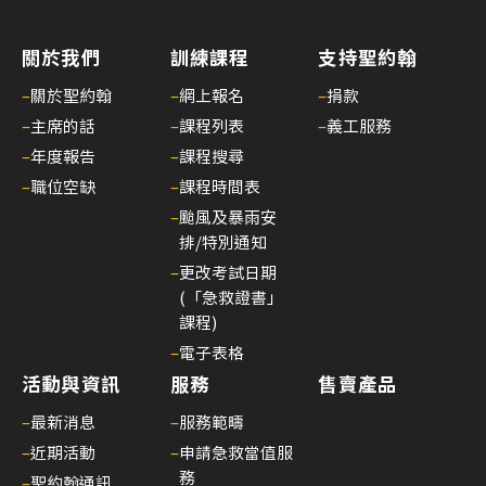
護
生
關於我們
訓練課程
支持聖約翰
命
–
關於聖約翰
–
網上報名
–
捐款
—
–
主席的話
–
課程列表
–
義工服務
醫
護
–
年度報告
–
課程搜尋
支
–
職位空缺
–
課程時間表
援
–
颱風及暴雨安
人
排/特別通知
員
–
更改考試日期
(臨
(「急救證書」
課程)
床
病
–
電子表格
人
活動與資訊
服務
售賣產品
服
–
最新消息
–
服務範疇
務)
–
近期活動
–
申請急救當值服
基
務
–
聖約翰通訊