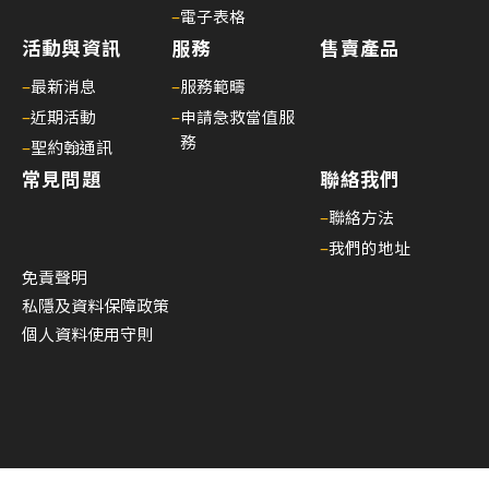
訊
–
電子表格
第
活動與資訊
服務
售賣產品
二
–
最新消息
–
服務範疇
十
–
近期活動
–
申請急救當值服
四
務
–
聖約翰通訊
期
常見問題
聯絡我們
25/
聖
–
聯絡方法
約
–
我們的地址
翰
免責聲明
通
私隱及資料保障政策
訊
個人資料使用守則
第
二
十
三
期