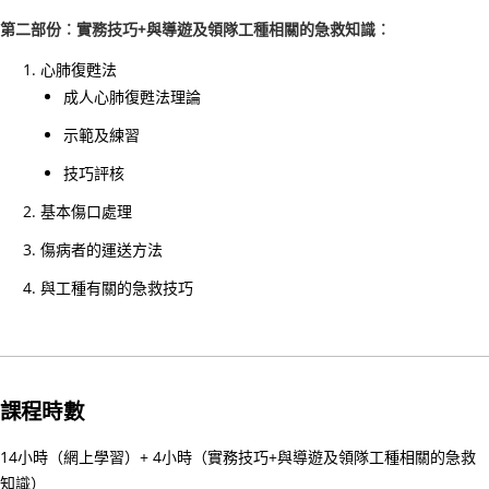
護
第二部份︰實務技巧+與導遊及領隊工種相關的急救知識︰
生
命
心肺復甦法
成人心肺復甦法理論
—
醫
示範及練習
護
技巧評核
支
援
基本傷口處理
人
傷病者的運送方法
員
與工種有關的急救技巧
(臨
床
病
人
課程時數
服
務)
14小時（網上學習）+ 4小時（實務技巧+與導遊及領隊工種相關的急救
基
知識）