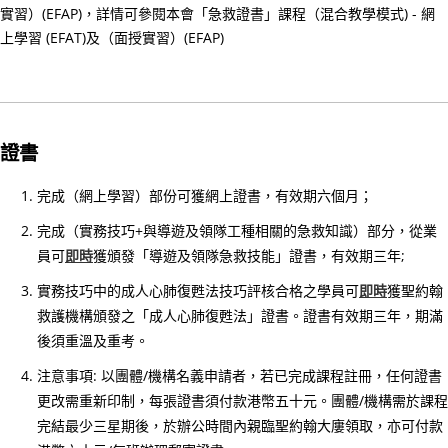
引
實習）(EFAP)，詳情可參閱本會「急救證書」課程（混合教學模式) - 網
(20
上學習 (EFAT)及（面授實習）(EFAP)
年6
月1
日
起
證書
生
效)
完成（網上學習）部份可獲網上證書，有效期六個月；
14/
完成（實務技巧+與導遊及領隊工種相關的急救知識）部分，從業
課
員可
即時
獲頒發「導遊及領隊急救技能」證書，有效期三年;
程
實務技巧中的成人心肺復甦法技巧評核合格之學員可
即時
獲聖約翰
費
救護機構頒發之「成人心肺復甦法」證書。證書有效期三年，期滿
用
後須重溫及重考。
調
整
注意事項: 以團體/機構名義申請者，若已完成課程註冊，任何證書
(20
更改需重新印制，每張證書須付款港幣五十元。團體/機構需於課程
年
完結最少三星期後，於辦公時間內親臨聖約翰大廔領取，亦可付款