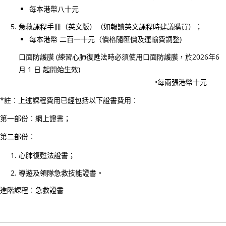
26/
每本港幣八十元
03/
急救課程手冊（英文版）（如報讀英文課程時建議購買）；
李
每本港幣 二百一十元（價格隨匯價及運輸費調整)
國
口面防護膜 (練習心肺復甦法時必須使用口面防護膜，於2026年6
棟
月 1 日 起開始生效)
醫
•每兩張港幣十元
生
履
*註︰上述課程費用已經包括以下證書費用︰
新
第一部份︰網上證書；
香
第二部份︰
港
聖
心肺復甦法證書；
約
導遊及領隊急救技能證書。
翰
進階課程︰急救證書
救
護
機