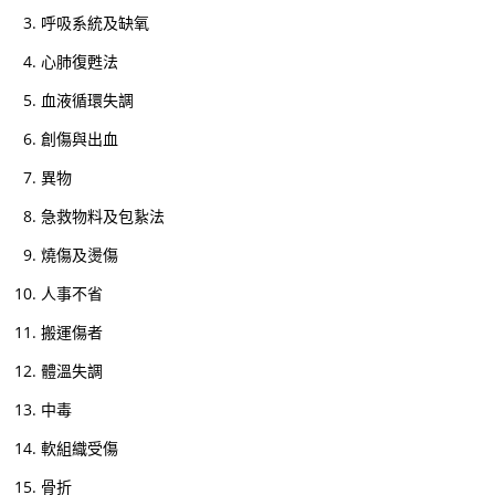
心
呼吸系統及缺氧
電
心肺復甦法
圖
進
血液循環失調
階
創傷與出血
課
異物
程
急救物料及包紥法
02/
【
燒傷及燙傷
一
人事不省
種
搬運傷者
滿
足
體溫失調
感
中毒
來
軟組織受傷
自
守
骨折