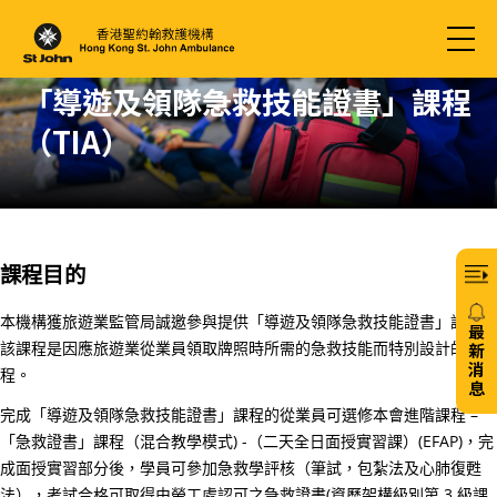
「導遊及領隊急救技能證書」課程
（TIA）
課程目的
本機構獲旅遊業監管局誠邀參與提供「導遊及領隊急救技能證書」課程，
最
該課程是因應旅遊業從業員領取牌照時所需的急救技能而特別設計的課
新
消
程。
息
完成「導遊及領隊急救技能證書」課程的從業員可選修本會進階課程 –
20/
「急救證書」課程（混合教學模式) -（二天全日面授實習課）(EFAP)，完
免
成面授實習部分後，學員可參加急救學評核（筆試，包紮法及心肺復甦
費6
法），考試合格可取得由勞工處認可之急救證書(資歷架構級別第 3 級課