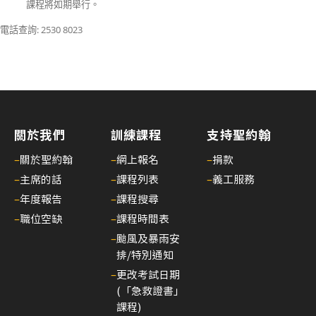
期
課程將如期舉行。
25/
電話查詢: 2530 8023
聖
約
翰
通
訊
關於我們
訓練課程
支持聖約翰
第
二
–
關於聖約翰
–
網上報名
–
捐款
十
–
主席的話
–
課程列表
–
義工服務
五
–
年度報告
–
課程搜尋
期
–
職位空缺
–
課程時間表
25/
–
颱風及暴雨安
聖
排/特別通知
約
–
更改考試日期
翰
(「急救證書」
通
課程)