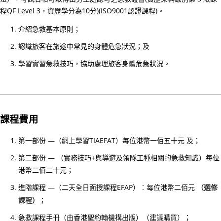
小
程QF Level 3，資歷學分為10分)(ISO9001認證課程)。
時
介紹急救基本原則；
心
肺
認識旅客在旅途中常見的身體危急狀況；及
復
學習實習急救技巧，協助處理旅客身體危急狀況。
甦
法
及
去
課程費用
顫
法
第一部份 —（網上學習TIAEFAT）每位港幣一佰五十元 及；
課
第二部份 — （實務技巧+與導遊及領隊工種相關的急救知識）每位
程
港幣二佰二十元；
證
書
進階課程 —（二天全日面授課程EFAP）︰每位港幣
佰元
（選修
二
課
課程）
；
程
急救課程手冊（由香港聖約翰機構出版）（建議購買）；