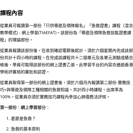
構
理
課程內容
事
從業員可報讀第一部份「只供導遊及領隊報名」「急救證書」課程（混合
會
教學模式) - 網上學習(TIAEFAT)。該部份為「導遊及領隊急救技能證書課
主
程」的理論部份。
席
30/
從業員報讀該部份後，在收到確認電郵後起計，須於六個星期內完成該部
份共計十四小時的課程。在完成該課程共十二個單元及各單元測驗成績合
家
格後，學員可取得該部份的網上證書乙張。此學習平台的內容亦通過香港
居
學術評審局的審批和認證。
護
理
從業員取得第一部份的網上證書後，須於六個月內報讀第二部份-實務技
20
巧+與導遊及領隊工種相關的急救知識。共計四小時課程。出席率為
(核
100%。從業員亦須於實務技巧課程內參加心肺復甦法評核。
心
第一部份︰網上學習部分︰
課
甚麼是急救？
程)
30/
急救的基本原則