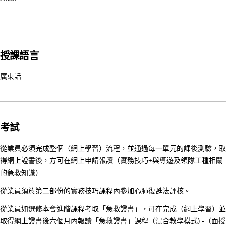
礎
證
書
課
授課語言
程
招
廣東話
募
中
18/
上
考試
課
從業員必須完成整個（網上學習）流程，並通過每一單元的課後測驗，取
及
得網上證書後，方可在網上申請報讀（實務技巧+與導遊及領隊工種相關
考
的急救知識）
試
安
從業員須於第二部份的實務技巧課程內參加心肺復甦法評核。
排
從業員如選修本會進階課程考取「急救證書」，可在完成（網上學習）並
指
取得網上證書後六個月內報讀「急救證書」課程（混合教學模式) -（面授