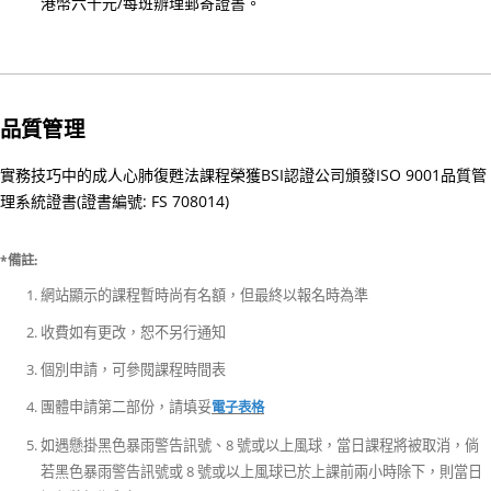
港幣六十元/每班辦理郵寄證書。
6
月
1
日
起
品質管理
生
效)
實務技巧中的成人心肺復甦法課程榮獲BSI認證公司頒發ISO 9001品質管
理系統證書(證書編號: FS 708014)
25/
聖
*備註:
約
翰
網站顯示的課程暫時尚有名額，但最終以報名時為準
通
收費如有更改，恕不另行通知
訊
個別申請，可參閱課程時間表
第
團體申請第二部份，請填妥
二
電子表格
十
如遇懸掛黑色暴雨警告訊號、8 號或以上風球，當日課程將被取消，倘
六
若黑色暴雨警告訊號或 8 號或以上風球已於上課前兩小時除下，則當日