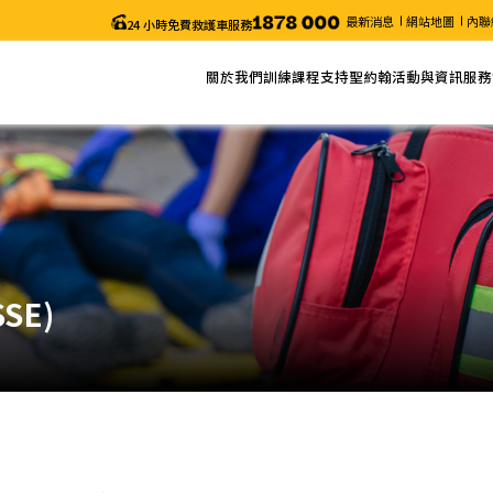
最新消息
網站地圖
內聯
24 小時免費救護車服務
關於我們
訓練課程
支持聖約翰
活動與資訊
服務
關於聖約翰
網上報名
捐款
最新消息
服務
主席的話
課程列表
義工服務
近期活動
申請
年度報告
課程搜尋
聖約翰通訊
職位空缺
課程時間表
颱風及暴雨安排/特別通知
更改考試日期 (「急救證書」課程)
電子表格
SE)