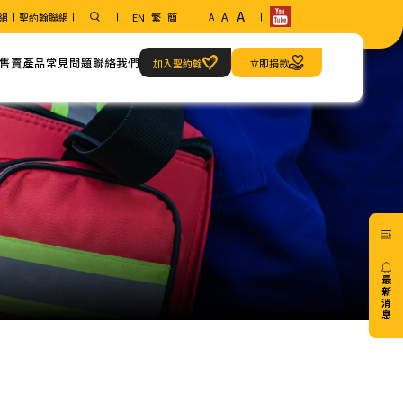
A
A
網
聖約翰聯網
EN
繁
簡
A
售賣產品
常見問題
聯絡我們
加入聖約翰
立即捐款
範疇
聯絡方法
急救當值服務
我們的地址
最
新
消
息
20/07
免費6
小時
心肺
復甦