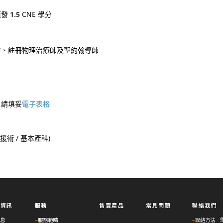
獲發
1.5
CNE 學分
生、註冊物理治療師及聖約翰導師
，請填妥
電子表格
支援術 / 基本產科)
與資訊
服務
售賣產品
常見問題
聯絡我們
息
–
服務範疇
–
聯絡方法