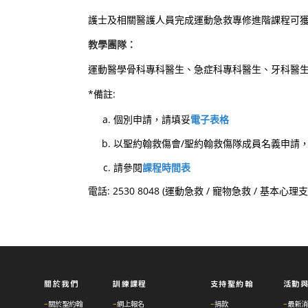
護士及相關醫護人員完成運動急救專修進階課程可
教學團隊：
運動醫學骨科專科醫生、急症科專科醫生、牙科醫
*備註:
個別申請，請填妥
電子表格
以聖約翰救傷會/聖約翰救傷隊成員名義申請
請參閱
課程時間表
電話: 2530 8048 (運動急救 / 寵物急救 / 基本心理
關於我們
訓練課程
支持聖約翰
活動
–
關於聖約翰
–
網上報名
–
捐款
–
最新消