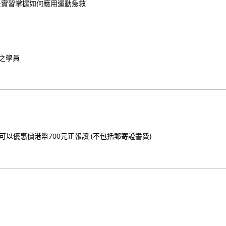
景實習掌握如何應用運動急救
之學員
以優惠價港幣700元正報讀 (不包括郵寄證書費)