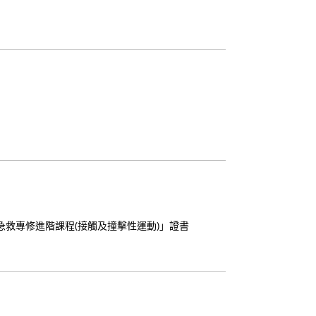
生效)
14/05
課程
費用
調整
(2026
年 6
月 1
日 起
生效)
25/02
聖約
翰通
訊 第
二十
六期
25/02
聖約
翰通
訊 第
二十
動急救專修進階課程(接觸及撞擊性運動)」證書
五期
25/02
聖約
翰通
訊 第
二十
四期
25/02