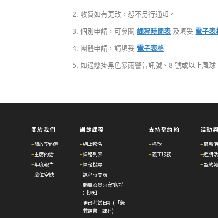
收費如有更改，恕不另行通知。
個別申請，可參閱
課程時間表
及填妥
電子表
團體申請，請填妥
電子表格
如遇懸掛黑色暴雨警告訊號、8 號或以上風球
關於我們
訓練課程
支持聖約翰
活動
–
關於聖約翰
–
網上報名
–
捐款
–
最新消
–
主席的話
–
課程列表
–
義工服務
–
近期活
–
年度報告
–
課程搜尋
–
聖約翰
–
職位空缺
–
課程時間表
–
颱風及暴雨安排/特
別通知
–
更改考試日期 (「急
救證書」課程)