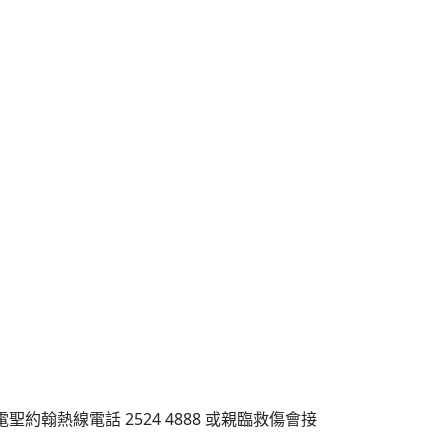
聖約
翰通
訊 第
二十
三期
熱線電話 2524 4888 或親臨救傷會接