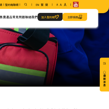
A
A
網
聖約翰聯網
EN
繁
簡
A
售賣產品
常見問題
聯絡我們
加入聖約翰
立即捐款
範疇
聯絡方法
急救當值服務
我們的地址
最
新
消
息
20/07
免費6
小時
心肺
復甦