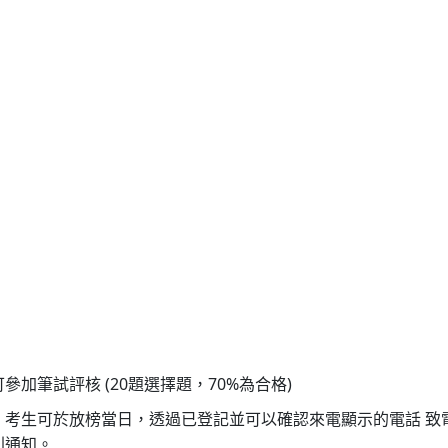
加筆試評核 (20題選擇題，70%為合格)
生可於放榜當日，透過已登記並可以確認來電顯示的電話 致電聖約翰
別通知。