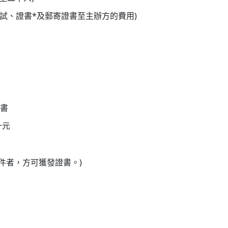
試、證書*及郵寄證書至主辦方的費用)
證書
十元
件者，方可獲發證書。)