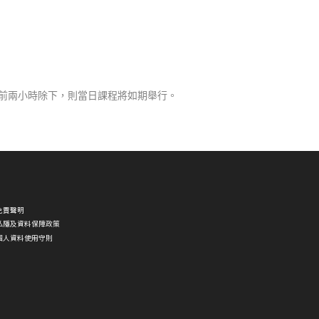
課前兩小時除下，則當日課程將如期舉行。
免責聲明
私隱及資料保障政策
個人資料使用守則