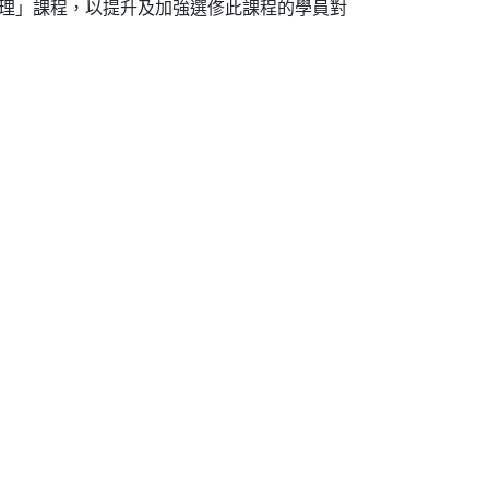
管理」課程，以提升及加強選俢此課程的學員對
法及
去顫
法課
程證
書課
程
26/27
03/07
李國
棟醫
生履
新香
港聖
約翰
救護
機構
理事
會主
席
30/06
家居
護理
2020
(核心
課程)
30/06
心電
圖進
階課