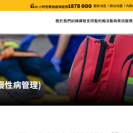
最新消息
網站地圖
內聯
24 小時免費救護車服務
關於我們
訓練課程
支持聖約翰
活動與資訊
服務
關於聖約翰
網上報名
捐款
最新消息
服務
主席的話
課程列表
義工服務
近期活動
申請
年度報告
課程搜尋
聖約翰通訊
職位空缺
課程時間表
颱風及暴雨安排/特別通知
更改考試日期 (「急救證書」課程)
電子表格
-慢性病管理)