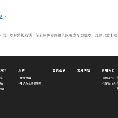
格
。
，當日課程將被取消，倘若黑色暴雨警告訊號或 8 號或以上風球已於上
與資訊
服務
售賣產品
常見問題
聯絡我們
息
–
服務範疇
–
聯絡方法
動
–
申請急救當值服務
–
我們的地址
通訊