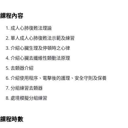
26/
03/
課程內容
李
國
成人心肺復甦法理論
棟
單人成人心肺復甦法示範及練習
醫
介紹心臟生理及停頓時之心律
生
履
介紹心臟去纖維性顫動法原理
新
去顫器介紹
香
介紹使用程序、電擊後的護理、安全守則及保養
港
聖
分組練習去顫器
約
處境模擬分組練習
翰
救
護
課程時數
機