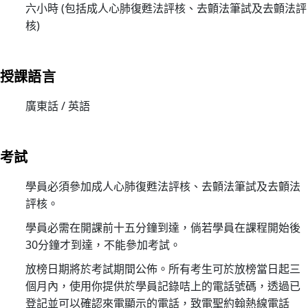
構
六小時 (包括成人心肺復甦法評核、去顫法筆試及去顫法評
理
核)
事
會
授課語言
主
席
廣東話 / 英語
30/
家
居
考試
護
學員必須參加成人心肺復甦法評核、去顫法筆試及去顫法
理
評核。
20
(核
學員必需在開課前十五分鐘到達，倘若學員在課程開始後
心
30分鐘才到達，不能參加考試。
課
放榜日期將於考試期間公佈。所有考生可於放榜當日起三
程)
個月內，使用你提供於學員記錄咭上的電話號碼，透過已
30/
登記並可以確認來電顯示的電話，致電聖約翰熱線電話