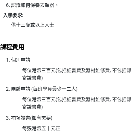
小
認識如何保養去顫器。
時
入學要求:
心
供十三歲或以上人士
肺
復
甦
課程費用
法
及
個別申請
去
每位港幣三百元(包括証書費及器材維修費, 不包括郵
顫
寄證書費)
法
團體申請 (每班學員最少十二人)
課
程
每位港幣三百元(包括証書費及器材維修費, 不包括郵
證
寄證書費)
書
補領證書(如有需要)
課
每張港幣五十元正
程