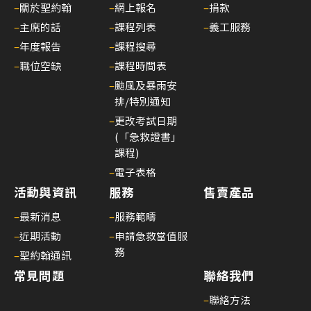
引
–
關於聖約翰
–
網上報名
–
捐款
(20
–
主席的話
–
課程列表
–
義工服務
年6
–
年度報告
–
課程搜尋
月1
–
職位空缺
–
課程時間表
日
–
颱風及暴雨安
起
排/特別通知
生
–
更改考試日期
效)
(「急救證書」
14/
課程)
課
–
電子表格
程
活動與資訊
服務
售賣產品
費
–
最新消息
–
服務範疇
用
–
近期活動
–
申請急救當值服
調
務
–
聖約翰通訊
整
常見問題
聯絡我們
(20
年
–
聯絡方法