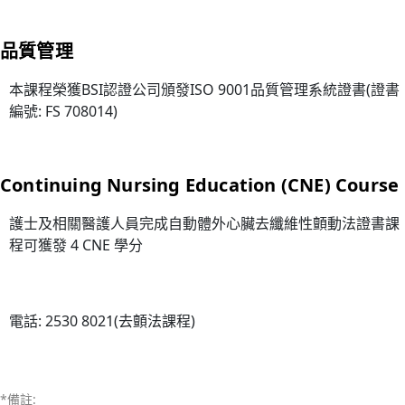
護
生
品質管理
命
—
本課程榮獲BSI認證公司頒發ISO 9001品質管理系統證書(證書
醫
編號: FS 708014)
護
支
援
Continuing Nursing Education (CNE) Course
人
員
護士及相關醫護人員完成自動體外心臟去纖維性顫動法證書課
程可獲發 4 CNE 學分
(臨
床
病
人
電話: 2530 8021(去顫法課程)
服
務)
基
*備註: