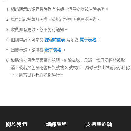
礎
網站顯示的課程暫時尚有名額，但最終以報名時為準。
證
書
廣東話課程每月開辦，英語課程則因應需求開辦。
課
收費如有更改，恕不另行通知。
程
招
個別申請，可參閱
課程時間表
及填妥
電子表格
。
募
團體申請，請填妥
電子表格
。
中
如遇懸掛黑色暴雨警告訊號、8 號或以上風球，當日課程將被取
18/
消，倘若黑色暴雨警告訊號或 8 號或以上風球已於上課前兩小時除
上
下，則當日課程將如期舉行。
課
及
考
試
安
排
關於我們
訓練課程
支持聖約翰
指