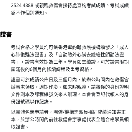
心
2524 4888 或親臨救傷會接待處查詢考試成績。考試成績
電
恕不作個別通知。
圖
進
證書
階
課
考試合格之學員均可獲香港聖約翰救護機構頒發之「成人
程
心肺復甦法證書」及「自動體外心臟去纖維性顫動法證
02/
書」，證書有效期為三年。學員如需續證，可於證書限期
【
屆滿後的6個月內修讀課程及重考資格。
一
證書可於成績公佈日及三個月內，於辦公時間內在救傷會
種
辦事處領取，逾期作廢。如未暇親臨，請將你的身份證明
滿
文件副本及課程編號交來人辦理。本會會登記代領人的身
足
份證號碼以作紀錄。
感
以團體名義申請者，團體/機構需派員攜同成績通知書正
來
本，於辦公時間內前往救傷會辦事處代表全體合格學員領
自
取證書。
守