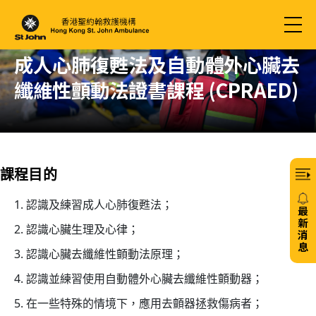
成人心肺復甦法及自動體外心臟去
纖維性顫動法證書課程 (CPRAED)
課程目的
認識及練習成人心肺復甦法；
最
新
認識心臟生理及心律；
消
息
認識心臟去纖維性顫動法原理；
20/
認識並練習使用自動體外心臟去纖維性顫動器；
免
在一些特殊的情境下，應用去顫器拯救傷病者；
費6