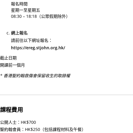
構
報名時間
星期一至星期五
理
08:30 – 18:18（公眾假期除外）
事
會
網上報名
主
請前往以下網址報名：
席
https://ereg.stjohn.org.hk/
30/
截止日期
家
開課前一個月
居
護
* 香港聖約翰救傷會保留收生的取錄權
理
20
(核
心
課程費用
課
程)
公開人士：HK$700
30/
聖約翰會員：HK$250（包括課程材料及午餐）