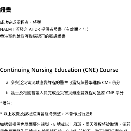
引
證書
(20
年6
成功完成課程者，將獲：
月1
NAEMT 頒發之 AHDR 提供者證書（有效期 4 年）
日
香港聖約翰救護機構認可的聽講證書
起
生
效)
14/
Continuing Nursing Education (CNE) Course
課
程
參與泛災害災難應變課程的醫生可獲持續醫學進修 CME 積分
費
護士及相關醫護人員完成泛災害災難應變課程可獲發 CNE 學分
用
調
*備註:
整
* 以上收費及課程編排會隨時調整，不會作另行通知
(20
如遇懸掛黑色暴雨警告訊號、8 號或以上風球，當天課程將被取消，倘若
年