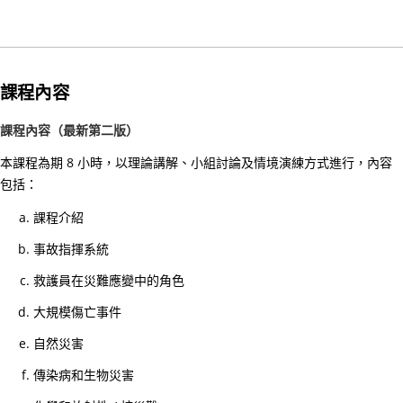
心
電
圖
進
課程內容
階
課
課程內容（最新第二版）
程
本課程為期 8 小時，以理論講解、小組討論及情境演練方式進行，內容
02/
包括：
【
課程介紹
一
事故指揮系統
種
滿
救護員在災難應變中的角色
足
大規模傷亡事件
感
來
自然災害
自
傳染病和生物災害
守