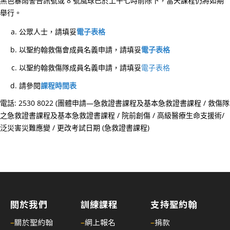
黑色暴雨警告訊號或 8 號風球已於上午七時前除下，當天課程仍將如期
6
舉行。
月
1
公眾人士，請填妥
電子表格
日
以聖約翰救傷會成員名義申請，請填妥
電子表格
起
以聖約翰救傷隊成員名義申請，請填妥
電子表格
生
效)
請參閱
課程時間表
25/
電話: 2530 8022 (團體申請—急救證書課程及基本急救證書課程 / 救傷隊
聖
之急救證書課程及基本急救證書課程 / 院前創傷 / 高級醫療生命支援術/
約
泛災害災難應變 / 更改考試日期 (急救證書課程)
翰
通
訊
第
二
關於我們
訓練課程
支持聖約翰
十
六
–
關於聖約翰
–
網上報名
–
捐款