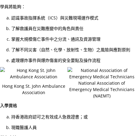
小
學員將能夠：
時
認識事故指揮系統（ICS）與災難現場運作模式
心
肺
了解救護員在災難應變中的角色與責任
復
掌握大規模傷亡事件中之分流、通訊及資源管理
甦
了解不同災害（自然、化學、放射性、生物）之風險與應對原則
法
及
處理爆炸事件與爆炸傷害的安全要點及操作流程
去
顫
National Association of
法
Hong Kong St. John Ambulance
Emergency Medical Technicians
課
Association
(NAEMT)
程
入學資格
證
書
持香港政府認可之有效成人急救證書；或
課
現職醫護人員
程