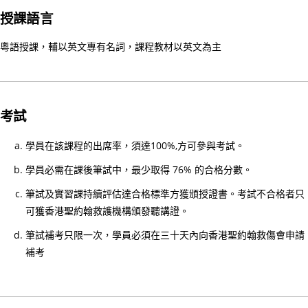
礎
授課語言
證
書
粵語授課，輔以英文專有名詞，課程教材以英文為主
課
程
招
募
考試
中
學員在該課程的出席率，須達100%,方可參與考試。
18/
上
學員必需在課後筆試中，最少取得 76% 的合格分數。
課
筆試及實習課持續評估達合格標準方獲頒授證書。考試不合格者只
及
可獲香港聖約翰救護機構頒發聽講證。
考
筆試補考只限一次，學員必須在三十天內向香港聖約翰救傷會申請
試
補考
安
排
指