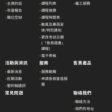
期
–
主席的話
–
課程列表
–
義工服務
25/
–
年度報告
–
課程搜尋
聖
–
職位空缺
–
課程時間表
約
–
颱風及暴雨安
翰
排/特別通知
通
–
更改考試日期
訊
(「急救證書」
第
課程)
二
–
電子表格
十
活動與資訊
服務
售賣產品
五
–
最新消息
–
服務範疇
期
–
近期活動
–
申請急救當值服
25/
務
–
聖約翰通訊
聖
常見問題
聯絡我們
約
翰
–
聯絡方法
通
–
我們的地址