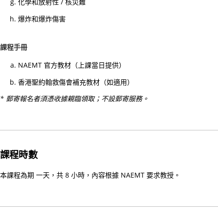
化學和放射性 / 核災難
護
生
爆炸和爆炸傷害
命
—
課程手冊
醫
NAEMT 官方教材（上課當日提供）
護
支
香港聖約翰救傷會補充教材（如適用）
援
* 郵寄報名者須憑收據親臨領取；不設郵寄服務。
人
員
(臨
床
課程時數
病
人
本課程為期 一天，共 8 小時，內容根據 NAEMT 要求教授。
服
務)
基