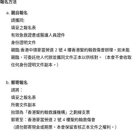
報名方法
26/
03/
親自報名
李
請攜同:
國
填妥之報名表
有效急救證書或醫護人員證件
棟
身份證明文件
醫
親臨:香港中環麥當勞道 2 號 4 樓香港聖約翰救傷會辦理。如未能
生
親臨，可委託他人代辦並攜同文件正本以供核對。（本會不會收取
履
任何身份證明文件副本。）
新
香
港
郵寄報名
聖
請將：
約
填妥之報名表
翰
所需文件副本
抬頭為「香港聖約翰救護機構」之劃線支票
救
郵寄至：香港麥當勞道 2 號 4 樓聖約翰救傷會
護
（請勿郵寄現金或期票。本會保留查核正本文件之權利。）
機